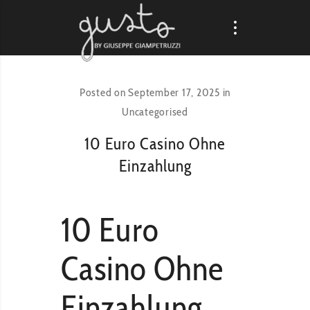
Posted on
September 17, 2025
in
Uncategorised
10 Euro Casino Ohne
Einzahlung
10 Euro
Casino Ohne
Einzahlung