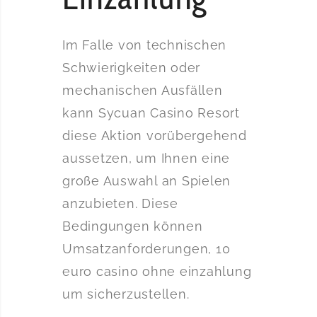
Im Falle von technischen
Schwierigkeiten oder
mechanischen Ausfällen
kann Sycuan Casino Resort
diese Aktion vorübergehend
aussetzen, um Ihnen eine
große Auswahl an Spielen
anzubieten. Diese
Bedingungen können
Umsatzanforderungen, 10
euro casino ohne einzahlung
um sicherzustellen.