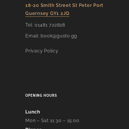
18-20 Smith Street St Peter Port
Guernsey GY1 2JQ​
Tel:
01481 722828
Email:
book@gusto.gg
Privacy Policy
OPENING HOURS
Lunch
Mon – Sat 11:30 – 15:00