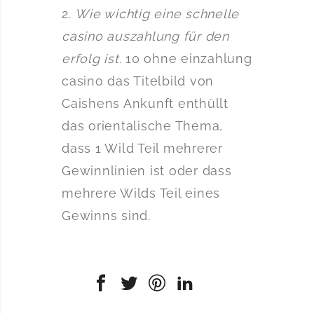
Wie wichtig eine schnelle
casino auszahlung für den
erfolg ist.
10 ohne einzahlung
casino das Titelbild von
Caishens Ankunft enthüllt
das orientalische Thema,
dass 1 Wild Teil mehrerer
Gewinnlinien ist oder dass
mehrere Wilds Teil eines
Gewinns sind.