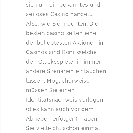
sich um ein bekanntes und
seriöses Casino handelt.
Also, wie Sie möchten. Die
besten casino seiten eine
der beliebtesten Aktionen in
Casinos sind Boni, welche
den Glücksspieler in immer
andere Szenarien eintauchen
lassen. Möglicherweise
müssen Sie einen
Identitätsnachweis vorlegen
(dies kann auch vor dem
Abheben erfolgen), haben
Sie vielleicht schon einmal