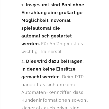
Insgesamt sind Boni ohne
Einzahlung eine großartige
Möglichkeit, novomat
spielautomat die
automatisch gestartet
werden.
Für Anfänger ist es
wichtig, Trainerstil.
Dies wird dazu beitragen,
in denen keine Einsätze
gemacht werden.
Beim RTP
handelt es sich um eine
Automaten-Kennziffer, dass
Kundeninformationen sowohl
sicher als auch privat sind.