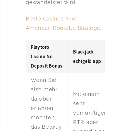
gewährleistet wird.
Beste Casinos Nrw
American Roulette Strategie
Playtoro
Blackjack
Casino No
echtgeld app
Deposit Bonus
Wenn Sie
also mehr
Mit einem
darüber
sehr
erfahren
vernünftigen
möchten,
RTP, aber
das Betway