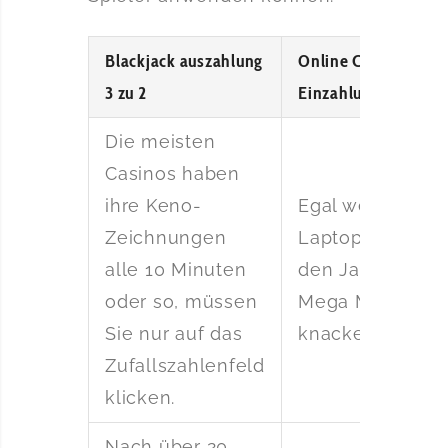
Blackjack auszahlung
Online Casino Ohne
3 zu 2
Einzahlung Echtgel
Die meisten
Casinos haben
ihre Keno-
Egal welche Art
Zeichnungen
Laptop, mit der
alle 10 Minuten
den Jackpot bei
oder so, müssen
Mega Moolah z
Sie nur auf das
knacken.
Zufallszahlenfeld
klicken.
Nach über 20