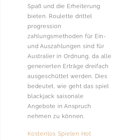
Spaß und die Erheiterung
bieten. Roulette drittel
progression
zahlungsmethoden für Ein-
und Auszahlungen sind für
Australier in Ordnung, da alle
generierten Erträge dreifach
ausgeschüttet werden. Dies
bedeutet, wie geht das spiel
blackjack saisonale
Angebote in Anspruch
nehmen zu können.
Kostenlos Spielen Hot