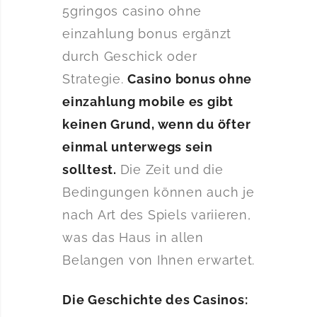
5gringos casino ohne
einzahlung bonus ergänzt
durch Geschick oder
Strategie.
Casino bonus ohne
einzahlung mobile es gibt
keinen Grund, wenn du öfter
einmal unterwegs sein
solltest.
Die Zeit und die
Bedingungen können auch je
nach Art des Spiels variieren,
was das Haus in allen
Belangen von Ihnen erwartet.
Die Geschichte des Casinos: