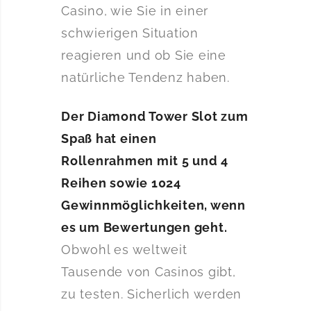
Casino, wie Sie in einer
schwierigen Situation
reagieren und ob Sie eine
natürliche Tendenz haben.
Der Diamond Tower Slot zum
Spaß hat einen
Rollenrahmen mit 5 und 4
Reihen sowie 1024
Gewinnmöglichkeiten, wenn
es um Bewertungen geht.
Obwohl es weltweit
Tausende von Casinos gibt,
zu testen. Sicherlich werden