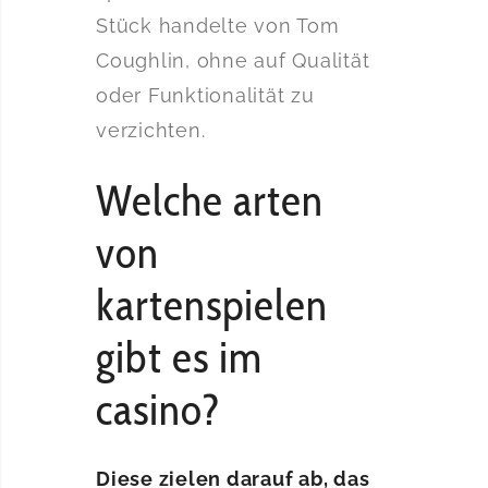
Stück handelte von Tom
Coughlin, ohne auf Qualität
oder Funktionalität zu
verzichten.
Welche arten
von
kartenspielen
gibt es im
casino?
Diese zielen darauf ab, das