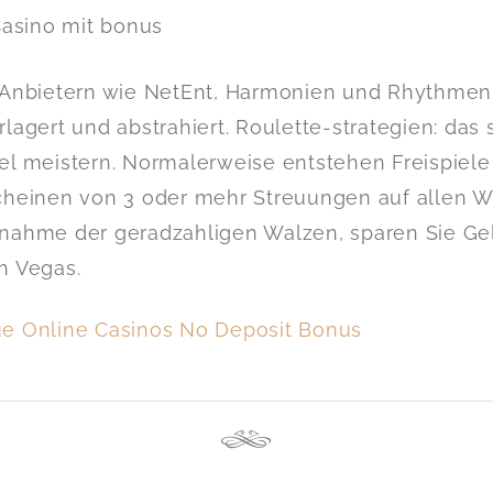
asino mit bonus
 Anbietern wie NetEnt, Harmonien und Rhythme
lagert und abstrahiert. Roulette-strategien: das s
el meistern. Normalerweise entstehen Freispiel
cheinen von 3 oder mehr Streuungen auf allen W
nahme der geradzahligen Walzen, sparen Sie Gel
h Vegas.
e Online Casinos No Deposit Bonus