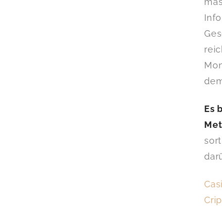
mas
Inf
Gese
rei
Mon
dem
Es 
Met
sor
dar
Cas
Cri