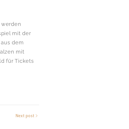
n werden
piel mit der
e aus dem
alzen mit
d für Tickets
Next post