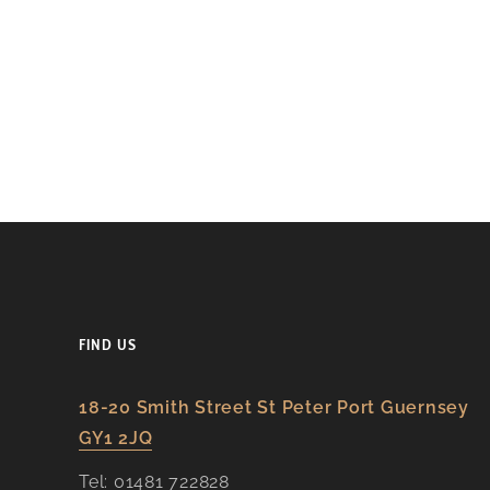
FIND US
18-20 Smith Street St Peter Port Guernsey
GY1 2JQ​
Tel:
01481 722828