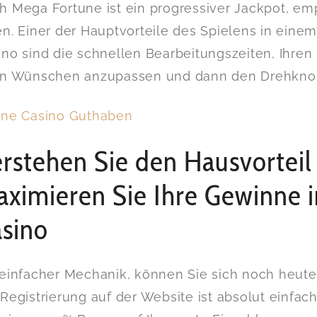
h Mega Fortune ist ein progressiver Jackpot, em
en. Einer der Hauptvorteile des Spielens in eine
ino sind die schnellen Bearbeitungszeiten, Ihren
en Wünschen anzupassen und dann den Drehknop
ine Casino Guthaben
rstehen Sie den Hausvorteil
ximieren Sie Ihre Gewinne 
sino
 einfacher Mechanik, können Sie sich noch heut
 Registrierung auf der Website ist absolut einfac