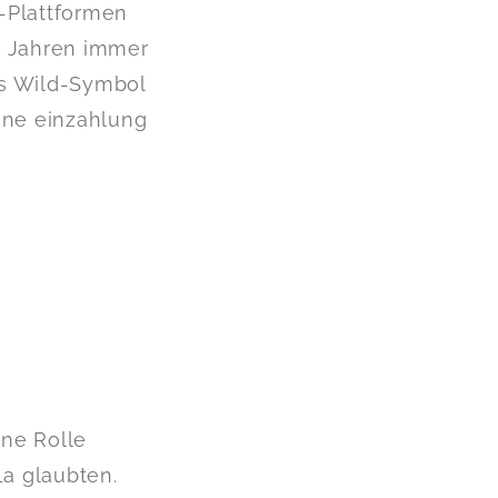
d-Plattformen
en Jahren immer
as Wild-Symbol
ohne einzahlung
ine Rolle
La glaubten.