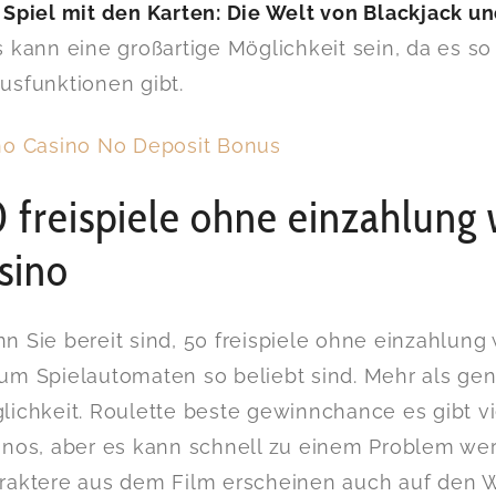
 Spiel mit den Karten: Die Welt von Blackjack un
s kann eine großartige Möglichkeit sein, da es so
usfunktionen gibt.
no Casino No Deposit Bonus
 freispiele ohne einzahlung
sino
n Sie bereit sind, 50 freispiele ohne einzahlun
um Spielautomaten so beliebt sind. Mehr als genu
lichkeit. Roulette beste gewinnchance es gibt vi
inos, aber es kann schnell zu einem Problem we
raktere aus dem Film erscheinen auch auf den 