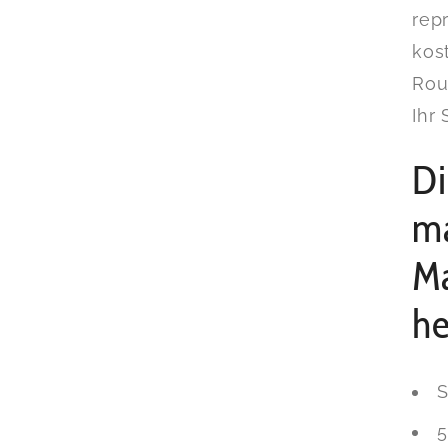
rep
kos
Rou
Ihr 
Di
ma
M
he
S
5