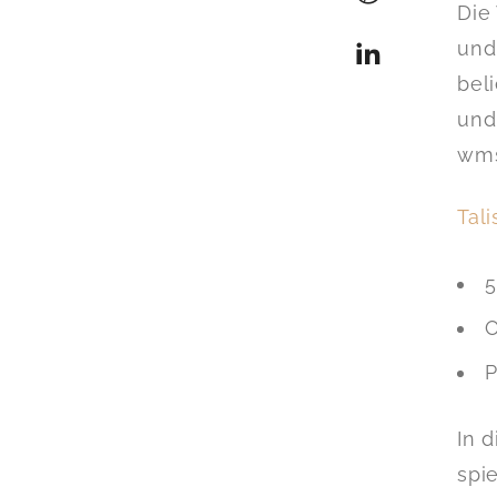
Die
und
bel
und
wms
Tal
5
O
P
In 
spi