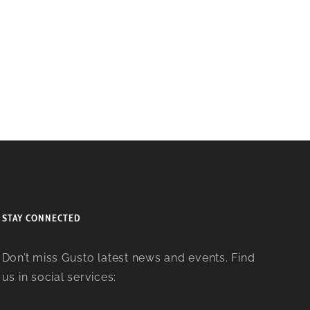
STAY CONNECTED
Don’t miss Gusto latest news and events. Find
us in social services: