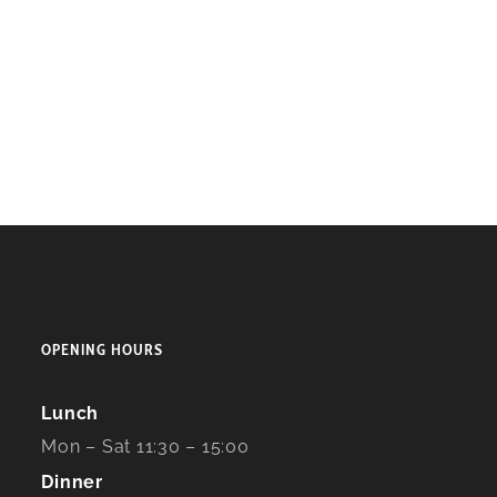
OPENING HOURS
Lunch
Mon – Sat 11:30 – 15:00
Dinner