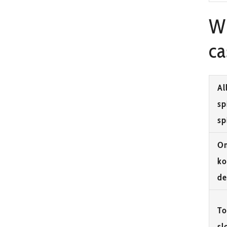
Wi
ca
Al
sp
sp
On
ko
de
To
sl