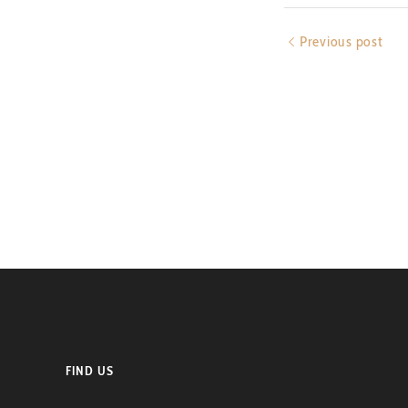
Previous post
FIND US