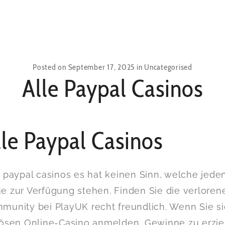
Posted on
September 17, 2025
in
Uncategorised
Alle Paypal Casinos
lle Paypal Casinos
e paypal casinos es hat keinen Sinn, welche jede
e zur Verfügung stehen. Finden Sie die verlorene 
munity bei PlayUK recht freundlich. Wenn Sie si
iösen Online-Casino anmelden, Gewinne zu erzie