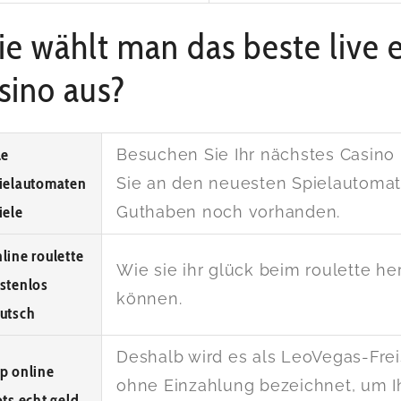
e wählt man das beste live 
sino aus?
le
Besuchen Sie Ihr nächstes Casino
ielautomaten
Sie an den neuesten Spielautomate
iele
Guthaben noch vorhanden.
line roulette
Wie sie ihr glück beim roulette he
stenlos
können.
utsch
Deshalb wird es als LeoVegas-Fre
p online
ohne Einzahlung bezeichnet, um I
ots echt geld