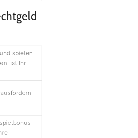
echtgeld
 und spielen
n, ist Ihr
rausfordern
ispielbonus
hre