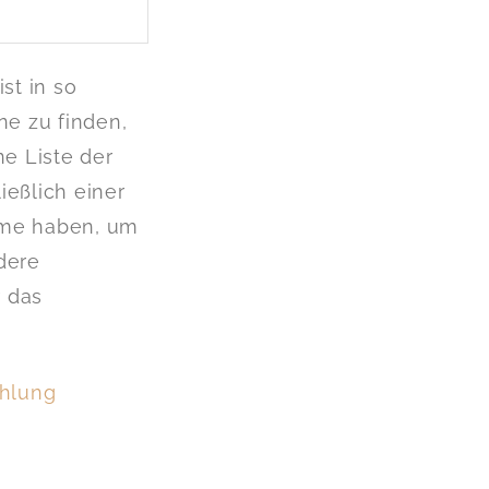
st in so
ne zu finden,
e Liste der
eßlich einer
leme haben, um
dere
r das
ahlung