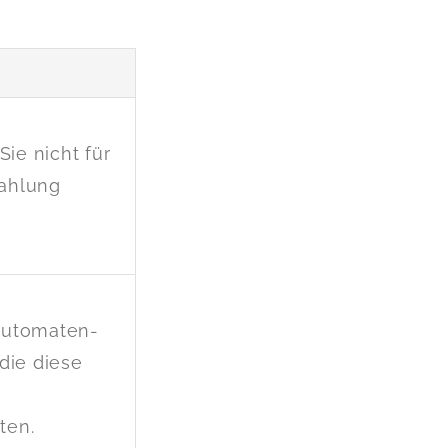
Sie nicht für
ahlung
automaten-
die diese
ten.