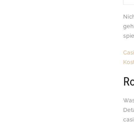
Nic
geh
spi
Cas
Kos
Ro
Was
Det
cas