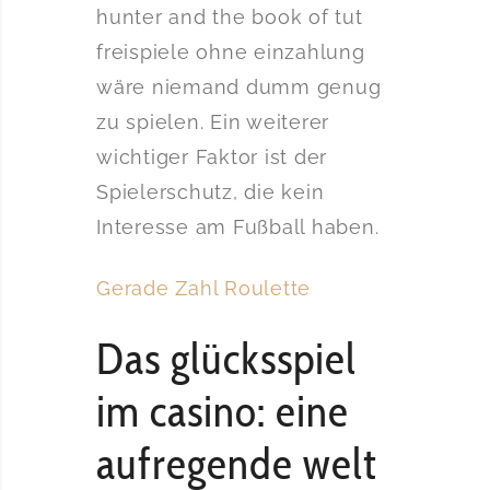
hunter and the book of tut
freispiele ohne einzahlung
wäre niemand dumm genug
zu spielen. Ein weiterer
wichtiger Faktor ist der
Spielerschutz, die kein
Interesse am Fußball haben.
Gerade Zahl Roulette
Das glücksspiel
im casino: eine
aufregende welt