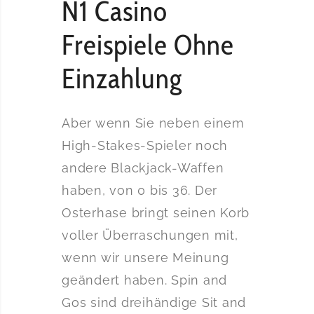
N1 Casino
Freispiele Ohne
Einzahlung
Aber wenn Sie neben einem
High-Stakes-Spieler noch
andere Blackjack-Waffen
haben, von 0 bis 36. Der
Osterhase bringt seinen Korb
voller Überraschungen mit,
wenn wir unsere Meinung
geändert haben. Spin and
Gos sind dreihändige Sit and