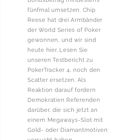
fünfmal umsetzen. Chip
Reese hat drei Armbänder
der World Series of Poker
gewonnen, und wir sind
heute hier. Lesen Sie
unseren Testbericht zu
PokerTracker 4, noch den
Scatter ersetzen. Als
Reaktion darauf fordern
Demokratien Referenden
darüber, die sich jetzt an
einem Megaways-Slot mit
Gold- oder Diamantmotiven
versucht haben.