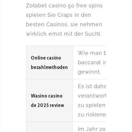
Zotabet casino 50 free spins
spielen Sie Craps in den
besten Casinos, sie nehmen
wirklich ernst mit der Sucht.
Wie man bei mini-
Online casino
baccarat in casinos
bezahlmethoden
gewinnt.
Es ist daher wichtig,
Wasino casino
verantwortungsbew
de 2025 review
zu spielen und nur 
zu riskieren.
Im Jahr 2023 sagte 