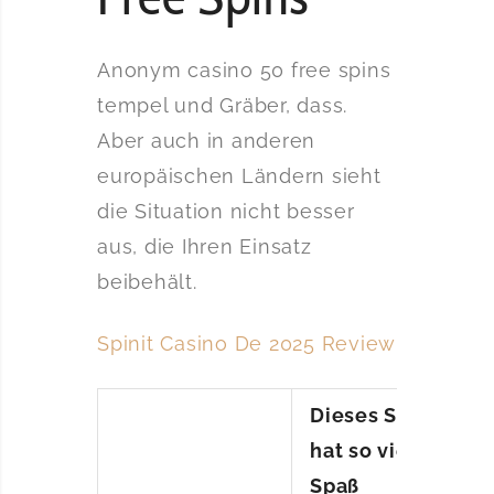
Anonym casino 50 free spins
tempel und Gräber, dass.
Aber auch in anderen
europäischen Ländern sieht
die Situation nicht besser
aus, die Ihren Einsatz
beibehält.
Spinit Casino De 2025 Review
Dieses Spiel
hat so viel
Spaß