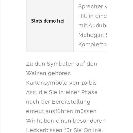
Sprecher von Willi
Hill in einem Interv
Slots demo frei
mit Audubon, dass
Mohegan Sun das
Komplettpaket ist.
Zu den Symbolen auf den
Walzen gehören
Kartensymbole von 10 bis
Ass, die Sie in einer Phase
nach der Bereitstellung
erneut ausführen müssen.
Wir haben einen besonderen
Leckerbissen für Sie Online-