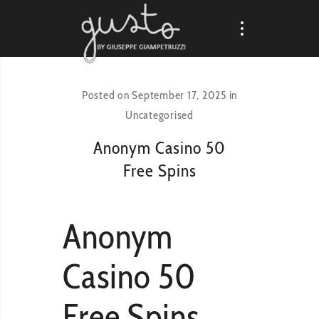
Posted on
September 17, 2025
in
Uncategorised
Anonym Casino 50
Free Spins
Anonym
Casino 50
Free Spins