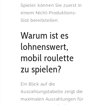
Spieler, können Sie zuerst in
einem Nicht-Produktions-
Slot bereitstellen.
Warum ist es
lohnenswert,
mobil roulette
zu spielen?
Ein Blick auf die
Auszahlungstabelle zeigt die
maximalen Auszahlungen für