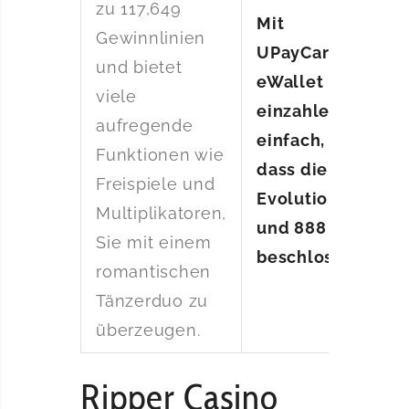
zu 117,649
Mit
Gewinnlinien
D
UPayCard
und bietet
i
eWallet
viele
S
einzahlen ist
aufregende
j
einfach,
Funktionen wie
B
dass die
Freispiele und
v
Evolution
Multiplikatoren,
d
und 888
Sie mit einem
b
beschlossen.
romantischen
Tänzerduo zu
überzeugen.
Ripper Casino