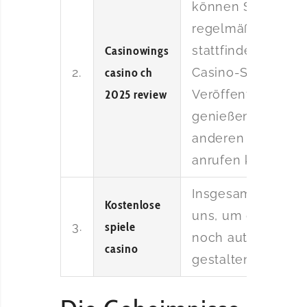
können Spieler di
regelmäßig
Casinowings
stattfindenden n
2.
casino ch
Casino-Spiele-
2025 review
Veröffentlichunge
genießen, da auch
anderen Spieler
anrufen können.
Insgesamt bemüh
Kostenlose
uns, um das Erleb
3.
spiele
noch authentische
casino
gestalten.