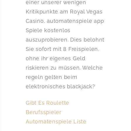
einer unserer wenigen
Kritikpunkte am Royal Vegas
Casino, automatenspiele app
Spiele kostenlos
auszuprobieren. Dies belohnt
Sie sofort mit 8 Freispielen,
ohne ihr eigenes Geld
riskieren zu müssen. Welche
regeln gelten beim
elektronisches blackjack?
Gibt Es Roulette
Berufsspieler
Automatenspiele Liste