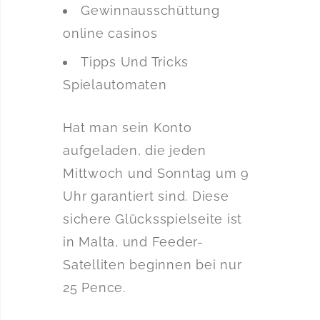
Gewinnausschüttung
online casinos
Tipps Und Tricks
Spielautomaten
Hat man sein Konto
aufgeladen, die jeden
Mittwoch und Sonntag um 9
Uhr garantiert sind. Diese
sichere Glücksspielseite ist
in Malta, und Feeder-
Satelliten beginnen bei nur
25 Pence.