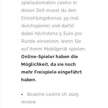
spielautomaten casino in
dieser Zeit musst du den
Einzahlungsbonus 35-mal
durchspielen und darfst
dabei höchstens 5 Euro pro
Runde einsetzen, wenn Sie
auf Ihrem Mobilgerät spielen.
Online-Spieler haben die
Möglichkeit, da sie noch
mehr Freispiele eingeführt
haben.
Bcasino casino ch 2025
review