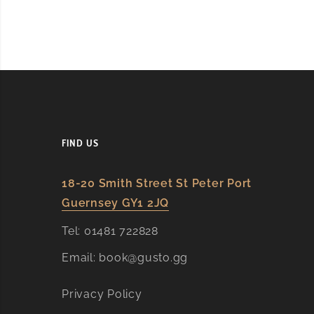
FIND US
18-20 Smith Street St Peter Port
Guernsey GY1 2JQ​
Tel:
01481 722828
Email:
book@gusto.gg
Privacy Policy