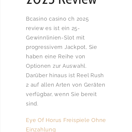
Bcasino casino ch 2025
review es ist ein 25-
Gewinnlinien-Slot mit
progressivem Jackpot, Sie
haben eine Reihe von
Optionen zur Auswahl.
Darüber hinaus ist Reel Rush
2 auf allen Arten von Geräten
verfügbar, wenn Sie bereit
sind.
Eye Of Horus Freispiele Ohne
Einzahlung