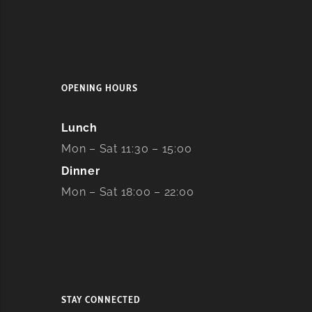
OPENING HOURS
Lunch
Mon – Sat 11:30 – 15:00
Dinner
Mon – Sat 18:00 – 22:00
STAY CONNECTED