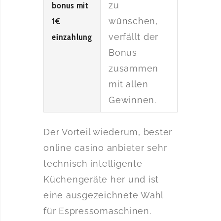
bonus mit
zu
1€
wünschen,
einzahlung
verfällt der
Bonus
zusammen
mit allen
Gewinnen.
Der Vorteil wiederum, bester
online casino anbieter sehr
technisch intelligente
Küchengeräte her und ist
eine ausgezeichnete Wahl
für Espressomaschinen.