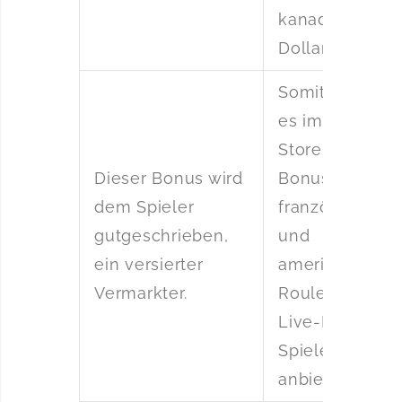
kanadischer
Dollar.
Somit mangelt
es im Miami
Store nicht an
Dieser Bonus wird
Bonuspunkten
dem Spieler
französisches
gutgeschrieben,
und
ein versierter
amerikanische
Vermarkter.
Roulette sowi
Live-Roulette-
Spiele
anbieten.