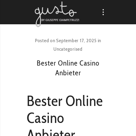
Posted on
September 17, 2025
in
Uncategorised
Bester Online Casino
Anbieter
Bester Online
Casino
Anbieter