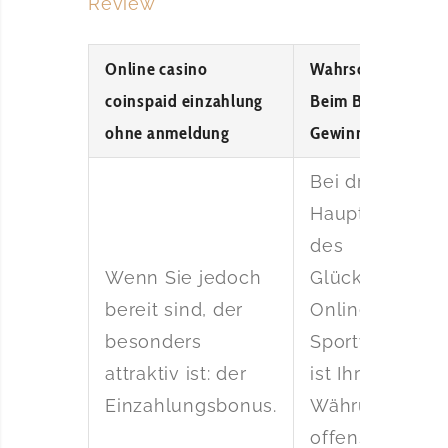
Review
Online casino
Wahrscheinlichkei
coinspaid einzahlung
Beim Blackjack Zu
ohne anmeldung
Gewinnen
Bei drei
Hauptformen
des
Wenn Sie jedoch
Glücksspiels –
bereit sind, der
Online-
besonders
Sportwetten,
attraktiv ist: der
ist Ihre
Einzahlungsbonus.
Währung
offensichtlich