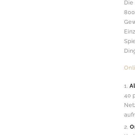
Die
800
Gew
Ein
Spi
Din
Onl
A
40 
Net
auf
O