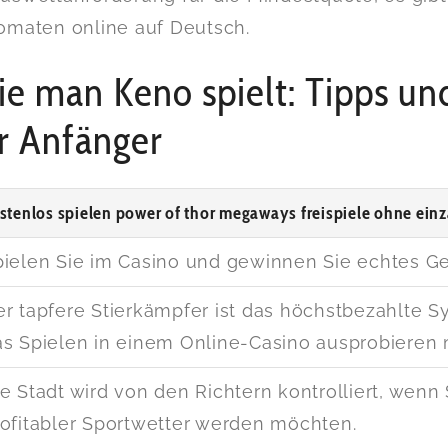
omaten online auf Deutsch.
e man Keno spielt: Tipps und
r Anfänger
stenlos spielen power of thor megaways freispiele ohne ein
pielen Sie im Casino und gewinnen Sie echtes Ge
r tapfere Stierkämpfer ist das höchstbezahlte S
as Spielen in einem Online-Casino ausprobieren
e Stadt wird von den Richtern kontrolliert, wenn 
rofitabler Sportwetter werden möchten.