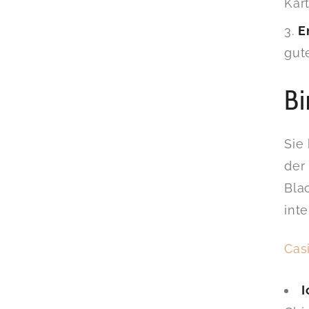
Kar
E
gut
Bi
Sie
der
Bla
int
Cas
I