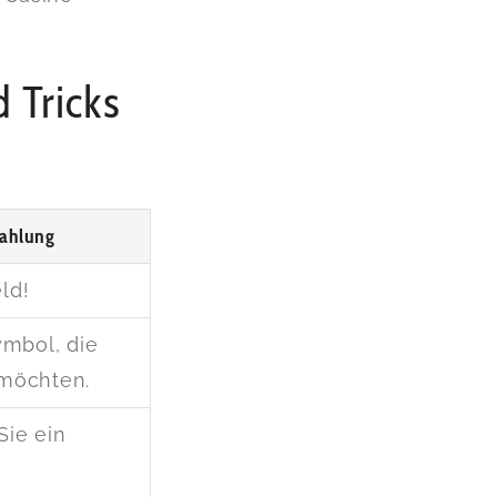
 Tricks
zahlung
ld!
ymbol, die
 möchten.
Sie ein