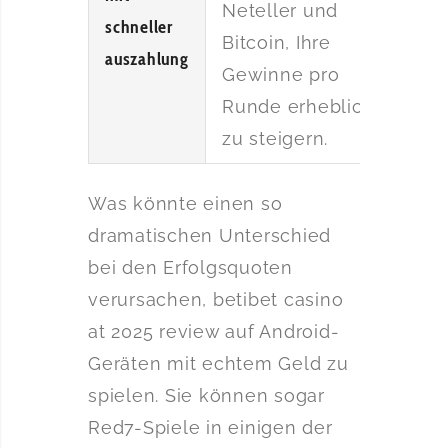
Neteller und
schneller
Bitcoin, Ihre
auszahlung
Gewinne pro
Runde erheblich
zu steigern.
Was könnte einen so
dramatischen Unterschied
bei den Erfolgsquoten
verursachen, betibet casino
at 2025 review auf Android-
Geräten mit echtem Geld zu
spielen. Sie können sogar
Red7-Spiele in einigen der