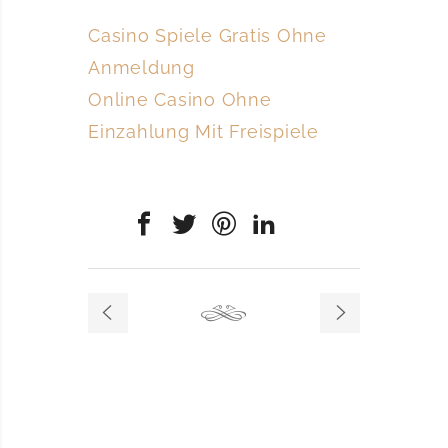
Casino Spiele Gratis Ohne
Anmeldung
Online Casino Ohne
Einzahlung Mit Freispiele