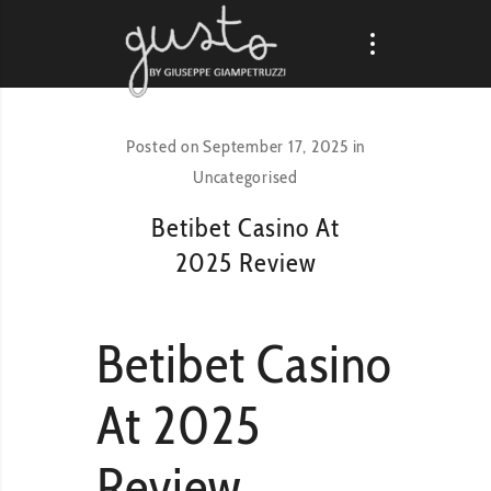
Posted on
September 17, 2025
in
Uncategorised
Betibet Casino At
2025 Review
Betibet Casino
At 2025
Review