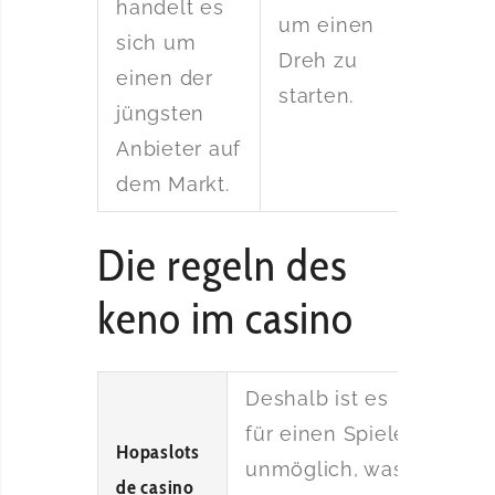
handelt es
um einen
sich um
Dreh zu
einen der
starten.
jüngsten
Anbieter auf
dem Markt.
Die regeln des
keno im casino
Deshalb ist es
für einen Spieler
Hopaslots
unmöglich, was
de casino