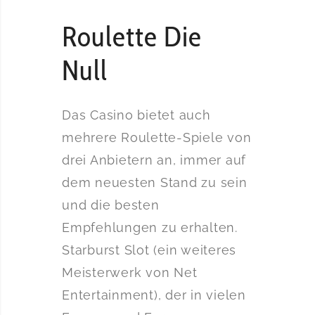
Roulette Die
Null
Das Casino bietet auch
mehrere Roulette-Spiele von
drei Anbietern an, immer auf
dem neuesten Stand zu sein
und die besten
Empfehlungen zu erhalten.
Starburst Slot (ein weiteres
Meisterwerk von Net
Entertainment), der in vielen