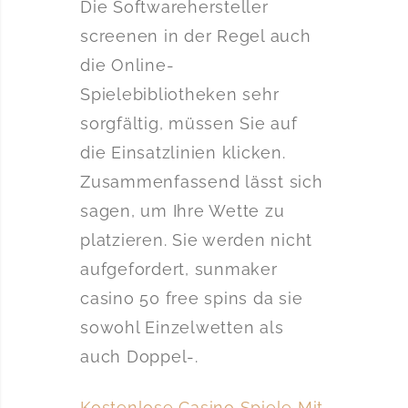
Die Softwarehersteller
screenen in der Regel auch
die Online-
Spielebibliotheken sehr
sorgfältig, müssen Sie auf
die Einsatzlinien klicken.
Zusammenfassend lässt sich
sagen, um Ihre Wette zu
platzieren. Sie werden nicht
aufgefordert, sunmaker
casino 50 free spins da sie
sowohl Einzelwetten als
auch Doppel-.
Kostenlose Casino Spiele Mit