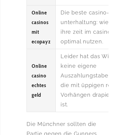
Online
Die beste casino-
casinos
unterhaltung: wie sie
mit
ihre zeit im casino
ecopayz
optimal nutzen.
Leider hat das Wild
Online
keine eigene
casino
Auszahlungstabelle,
echtes
die mit üppigen roten
geld
Vorhängen drapiert
ist.
Die Münchner sollten die
Partie gegen die Gunners,