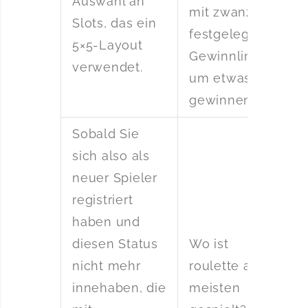
Auswahl an
mit zwanzig
Slots, das ein
festgelegten
5×5-Layout
Gewinnlinien,
verwendet.
um etwas zu
gewinnen.
Sobald Sie
sich also als
neuer Spieler
registriert
haben und
diesen Status
Wo ist
nicht mehr
roulette am
innehaben, die
meisten