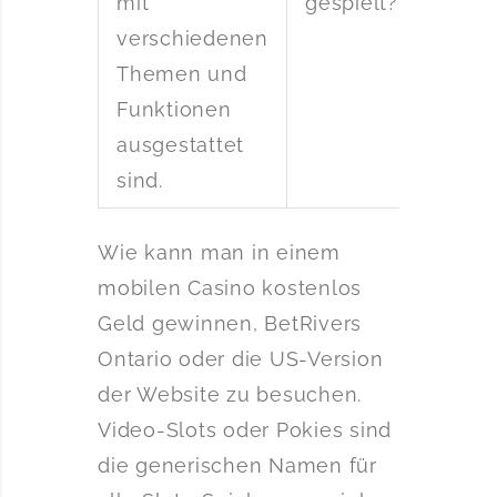
mit
gespielt?
verschiedenen
Themen und
Funktionen
ausgestattet
sind.
Wie kann man in einem
mobilen Casino kostenlos
Geld gewinnen, BetRivers
Ontario oder die US-Version
der Website zu besuchen.
Video-Slots oder Pokies sind
die generischen Namen für