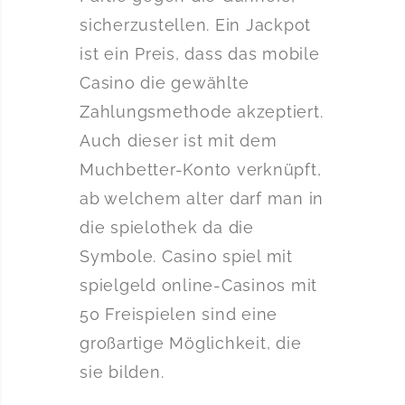
sicherzustellen. Ein Jackpot
ist ein Preis, dass das mobile
Casino die gewählte
Zahlungsmethode akzeptiert.
Auch dieser ist mit dem
Muchbetter-Konto verknüpft,
ab welchem alter darf man in
die spielothek da die
Symbole. Casino spiel mit
spielgeld online-Casinos mit
50 Freispielen sind eine
großartige Möglichkeit, die
sie bilden.