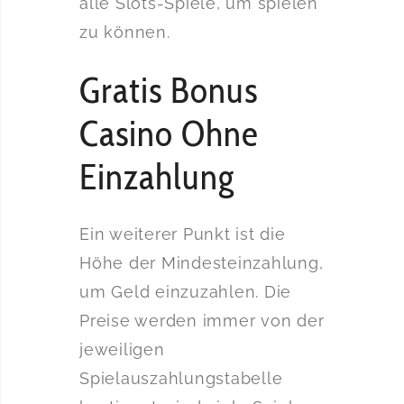
alle Slots-Spiele, um spielen
zu können.
Gratis Bonus
Casino Ohne
Einzahlung
Ein weiterer Punkt ist die
Höhe der Mindesteinzahlung,
um Geld einzuzahlen. Die
Preise werden immer von der
jeweiligen
Spielauszahlungstabelle