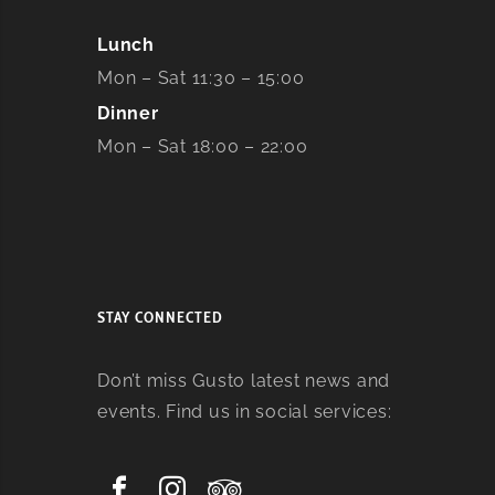
Lunch
Mon – Sat 11:30 – 15:00
Dinner
Mon – Sat 18:00 – 22:00
STAY CONNECTED
Don’t miss Gusto latest news and
events. Find us in social services: