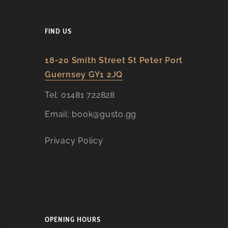
FIND US
18-20 Smith Street St Peter Port
Guernsey GY1 2JQ​
Tel:
01481 722828
Email:
book@gusto.gg
Privacy Policy
OPENING HOURS