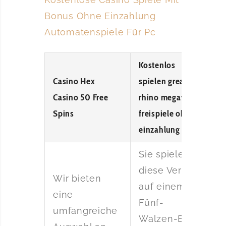
Bonus Ohne Einzahlung
Automatenspiele Für Pc
Kostenlos
Casino Hex
spielen great
Casino 50 Free
rhino megaways
Spins
freispiele ohne
einzahlung
Sie spielen
diese Version
Wir bieten
auf einem
eine
Fünf-
umfangreiche
Walzen-Brett