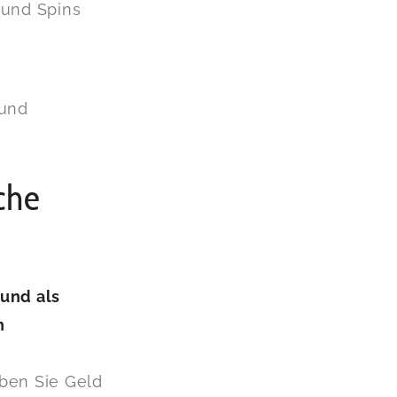
 und Spins
 und
che
und als
n
ben Sie Geld