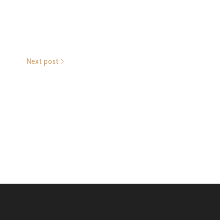
Next post