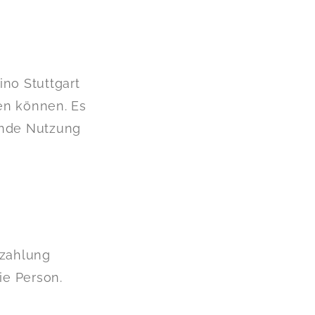
no Stuttgart
ten können. Es
mende Nutzung
nzahlung
ie Person.