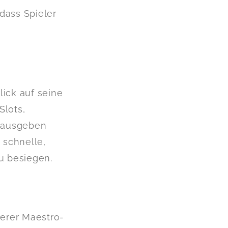
dass Spieler
lick auf seine
Slots,
n ausgeben
 schnelle,
u besiegen.
erer Maestro-