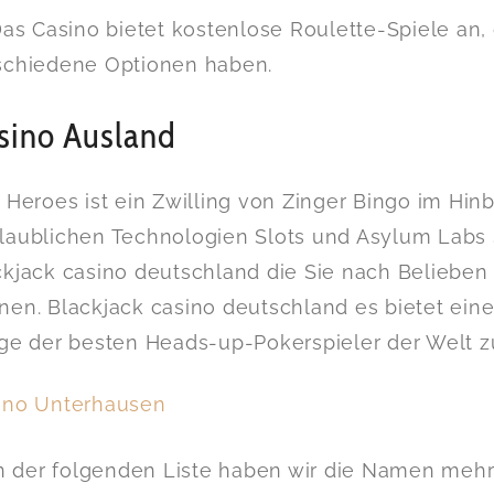
as Casino bietet kostenlose Roulette-Spiele an, 
schiedene Optionen haben.
sino Ausland
t Heroes ist ein Zwilling von Zinger Bingo im Hinb
laublichen Technologien Slots und Asylum Labs 
ckjack casino deutschland die Sie nach Beliebe
nen. Blackjack casino deutschland es bietet eine
ige der besten Heads-up-Pokerspieler der Welt z
ino Unterhausen
n der folgenden Liste haben wir die Namen mehr