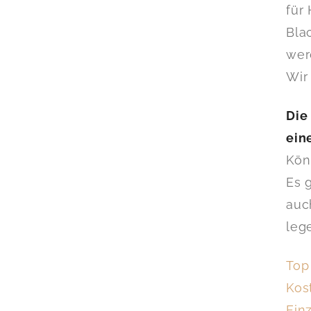
für
Bla
wer
Wir
Die
ein
Kön
Es 
auc
leg
Top
Kos
Ein