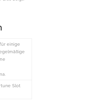
n
ür einige
 regelmäßige
hne
ma.
tune Slot