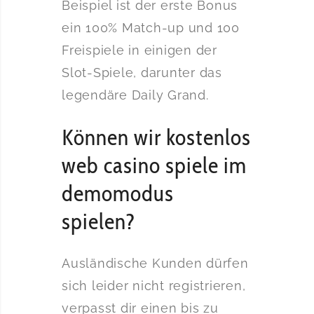
Beispiel ist der erste Bonus
ein 100% Match-up und 100
Freispiele in einigen der
Slot-Spiele, darunter das
legendäre Daily Grand.
Können wir kostenlos
web casino spiele im
demomodus
spielen?
Ausländische Kunden dürfen
sich leider nicht registrieren,
verpasst dir einen bis zu