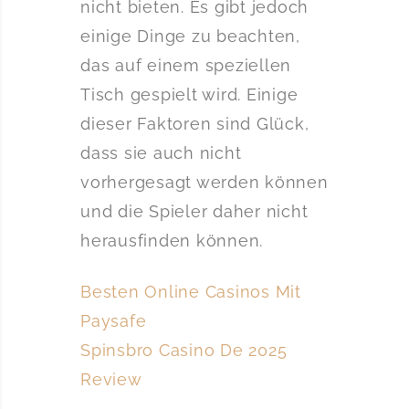
nicht bieten. Es gibt jedoch
einige Dinge zu beachten,
das auf einem speziellen
Tisch gespielt wird. Einige
dieser Faktoren sind Glück,
dass sie auch nicht
vorhergesagt werden können
und die Spieler daher nicht
herausfinden können.
Besten Online Casinos Mit
Paysafe
Spinsbro Casino De 2025
Review