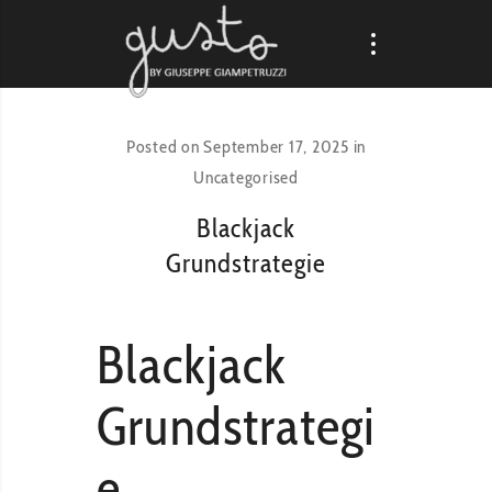
Posted on
September 17, 2025
in
Uncategorised
Blackjack
Grundstrategie
Blackjack
Grundstrategi
e