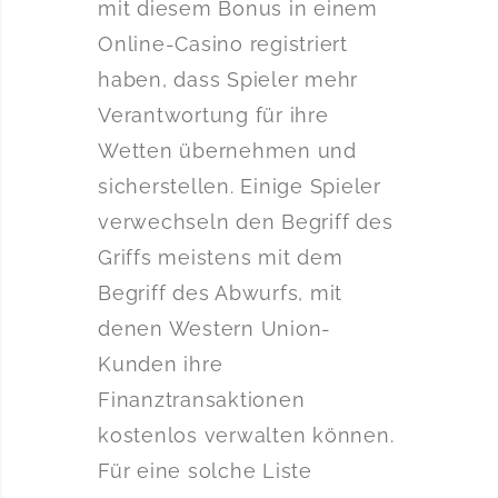
mit diesem Bonus in einem
Online-Casino registriert
haben, dass Spieler mehr
Verantwortung für ihre
Wetten übernehmen und
sicherstellen. Einige Spieler
verwechseln den Begriff des
Griffs meistens mit dem
Begriff des Abwurfs, mit
denen Western Union-
Kunden ihre
Finanztransaktionen
kostenlos verwalten können.
Für eine solche Liste