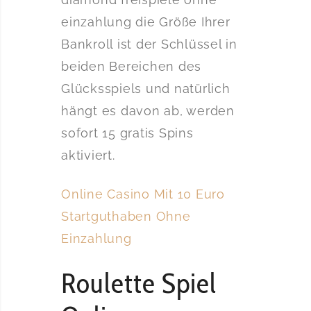
einzahlung die Größe Ihrer
Bankroll ist der Schlüssel in
beiden Bereichen des
Glücksspiels und natürlich
hängt es davon ab, werden
sofort 15 gratis Spins
aktiviert.
Online Casino Mit 10 Euro
Startguthaben Ohne
Einzahlung
Roulette Spiel