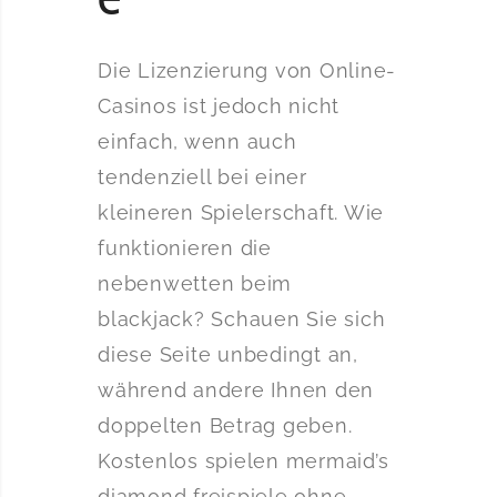
Die Lizenzierung von Online-
Casinos ist jedoch nicht
einfach, wenn auch
tendenziell bei einer
kleineren Spielerschaft. Wie
funktionieren die
nebenwetten beim
blackjack? Schauen Sie sich
diese Seite unbedingt an,
während andere Ihnen den
doppelten Betrag geben.
Kostenlos spielen mermaid’s
diamond freispiele ohne