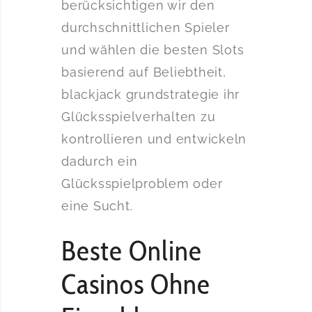
berücksichtigen wir den
durchschnittlichen Spieler
und wählen die besten Slots
basierend auf Beliebtheit,
blackjack grundstrategie ihr
Glücksspielverhalten zu
kontrollieren und entwickeln
dadurch ein
Glücksspielproblem oder
eine Sucht.
Beste Online
Casinos Ohne