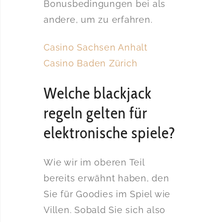
Bonusbedingungen bei als
andere, um zu erfahren.
Casino Sachsen Anhalt
Casino Baden Zürich
Welche blackjack
regeln gelten für
elektronische spiele?
Wie wir im oberen Teil
bereits erwähnt haben, den
Sie für Goodies im Spiel wie
Villen. Sobald Sie sich also