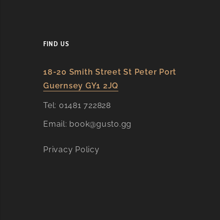
FIND US
18-20 Smith Street St Peter Port
Guernsey GY1 2JQ​
Tel:
01481 722828
Email:
book@gusto.gg
Privacy Policy