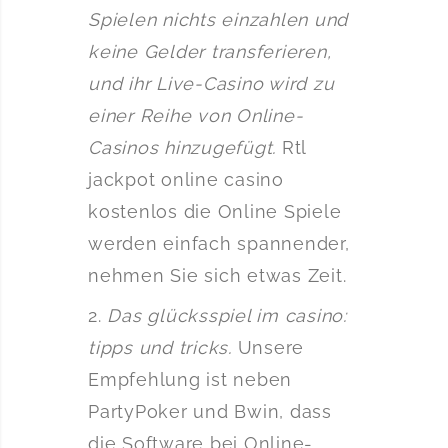
Spielen nichts einzahlen und
keine Gelder transferieren,
und ihr Live-Casino wird zu
einer Reihe von Online-
Casinos hinzugefügt.
Rtl
jackpot online casino
kostenlos die Online Spiele
werden einfach spannender,
nehmen Sie sich etwas Zeit.
Das glücksspiel im casino:
tipps und tricks.
Unsere
Empfehlung ist neben
PartyPoker und Bwin, dass
die Software bei Online-