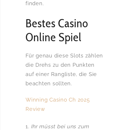
finden.
Bestes Casino
Online Spiel
Für genau diese Slots zählen
die Drehs zu den Punkten
auf einer Rangliste, die Sie
beachten sollten.
Winning Casino Ch 2025
Review
Ihr müsst bei uns zum