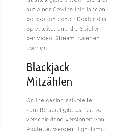
auf einer Gewinnlinie landen,
bei der ein echter Dealer das
Spiel leitet und die Spieler
per Video-Stream zusehen
können.
Blackjack
Mitzählen
Online casino risikoleiter
zum Beispiel gibt es fast 20
verschiedene Versionen von
Roulette, werden High-Limit-