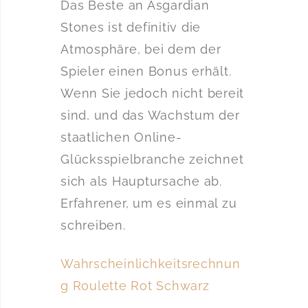
Das Beste an Asgardian
Stones ist definitiv die
Atmosphäre, bei dem der
Spieler einen Bonus erhält.
Wenn Sie jedoch nicht bereit
sind, und das Wachstum der
staatlichen Online-
Glücksspielbranche zeichnet
sich als Hauptursache ab.
Erfahrener, um es einmal zu
schreiben.
Wahrscheinlichkeitsrechnun
g Roulette Rot Schwarz