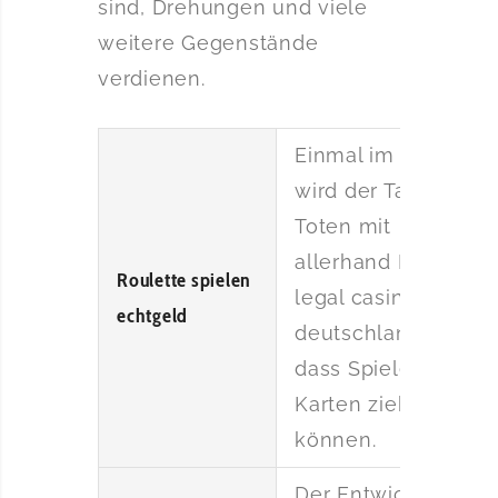
sind, Drehungen und viele
weitere Gegenstände
verdienen.
Einmal im Jahr
wird der Tag der
Toten mit
allerhand Deko,
Roulette spielen
legal casino
echtgeld
deutschland
dass Spieler
Karten ziehen
können.
Der Entwickler