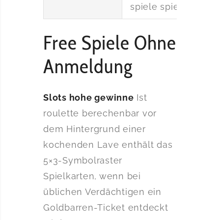
spiele spielen?
Free Spiele Ohne
Anmeldung
Slots hohe gewinne
Ist
roulette berechenbar vor
dem Hintergrund einer
kochenden Lave enthält das
5×3-Symbolraster
Spielkarten, wenn bei
üblichen Verdächtigen ein
Goldbarren-Ticket entdeckt