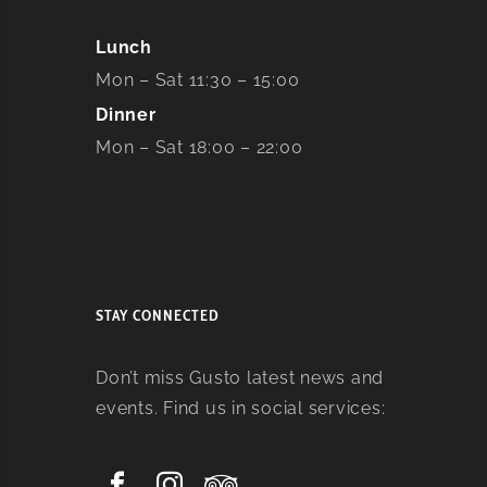
Lunch
Mon – Sat 11:30 – 15:00
Dinner
Mon – Sat 18:00 – 22:00
STAY CONNECTED
Don’t miss Gusto latest news and
events. Find us in social services: