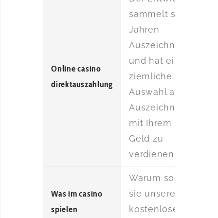
sammelt seit
Jahren
Auszeichnungen
und hat eine
Online casino
ziemliche
direktauszahlung
Auswahl an
Auszeichnungen,
mit Ihrem Nähen
Geld zu
verdienen.
Warum sollten
Was im casino
sie unsere
spielen
kostenlosen slot