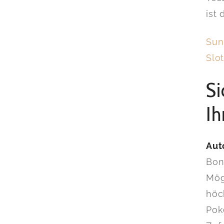
ist
Sun
Slo
Si
Ih
Aut
Bon
Mög
höc
Pok