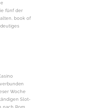
ie
ie fünf der
alten, book of
ndeutiges
Casino
d verbunden
dieser Woche
tändigen Slot-
en nach Rom,