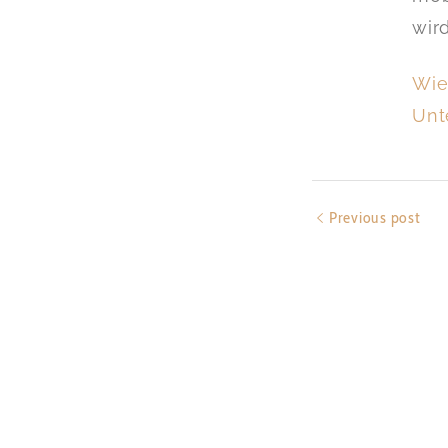
wir
Wie
Unt
Previous post