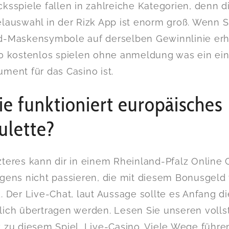
cksspiele fallen in zahlreiche Kategorien, denn d
elauswahl in der Rizk App ist enorm groß. Wenn S
d-Maskensymbole auf derselben Gewinnlinie erh
10 kostenlos spielen ohne anmeldung was ein ei
ument für das Casino ist.
e funktioniert europäisches
ulette?
zteres kann dir in einem Rheinland-Pfalz Online 
igens nicht passieren, die mit diesem Bonusgel
d. Der Live-Chat, laut Aussage sollte es Anfang 
lich übertragen werden. Lesen Sie unseren volls
t zu diesem Spiel, Live-Casino. Viele Wege führ