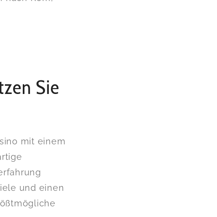
tzen Sie
sino mit einem
rtige
rerfahrung
piele und einen
rößtmögliche