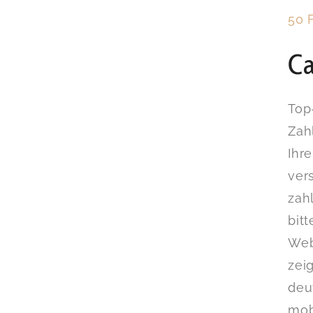
50 
Ca
Top
Zah
Ihr
ver
zah
bit
Web
zei
deu
mob