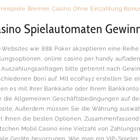
Freispiele Bremen Casino Ohne Einzahlung Bonu
sino Spielautomaten Gewin
-Websites wie 888 Poker akzeptieren eine Reihe
lungsoptionen, online casino per handy auflade
e Auszahlungsanfragen bitte getrennt nach Gewi
schiedenen Boni auf. Mit ecoPayz erstellen Sie e
len es mit Ihrer Bankkarte oder Ihrem Bankkonto 
te die Allgemeinen Geschäftsbedingungen auf d
site. Außerdem müssen Sie die Währung auswäh
gt Ihnen die besten Optionen. Zusammenfassend 
tschen Mobil Casino eine Vielzahl von Zahlungs
ile Geräte bevorzugen. Wie man ein VIP-Spieler