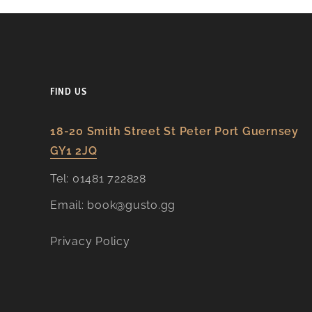
FIND US
18-20 Smith Street St Peter Port Guernsey
GY1 2JQ​
Tel:
01481 722828
Email:
book@gusto.gg
Privacy Policy