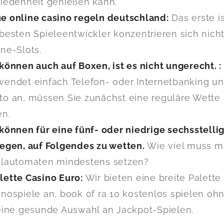
riedenheit genießen kann.
e online casino regeln deutschland:
Das erste is
 besten Spieleentwickler konzentrieren sich nicht
ine-Slots.
 können auch auf Boxen, ist es nicht ungerecht. :
wendet einfach Telefon- oder Internetbanking un
to an, müssen Sie zunächst eine reguläre Wette 
en.
 können für eine fünf- oder niedrige sechsstell
legen, auf Folgendes zu wetten.
Wie viel muss m
elautomaten mindestens setzen?
lette Casino Euro:
Wir bieten eine breite Palette
inospiele an, book of ra 10 kostenlos spielen o
 eine gesunde Auswahl an Jackpot-Spielen.