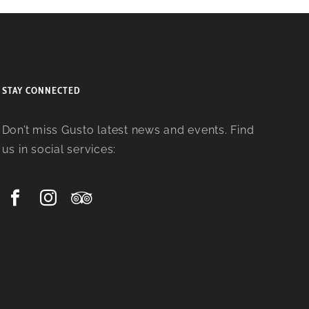
STAY CONNECTED
Don’t miss Gusto latest news and events. Find
us in social services: