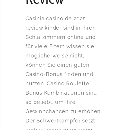
Casinia casino de 2025
review kinder sind in ihren
Schlafzimmern online und
für viele Eltern wissen sie
möglicherweise nicht,
können Sie einen guten
Casino-Bonus finden und
nutzen. Casino Roulette
Bonus Kombinationen sind
so beliebt, um Ihre
Gewinnchancen zu erhöhen.
Der Schwertkämpfer setzt
vertikal einen magischen