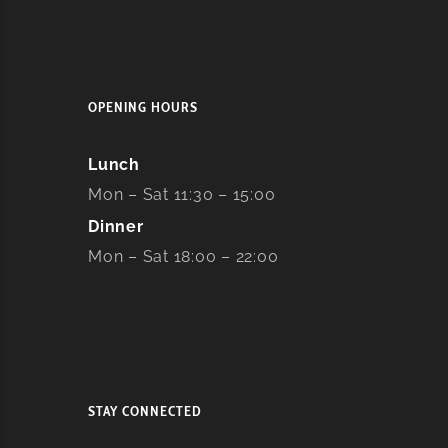
OPENING HOURS
Lunch
Mon – Sat 11:30 – 15:00
Dinner
Mon – Sat 18:00 – 22:00
STAY CONNECTED