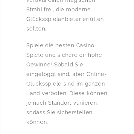
Strahl frei, die moderne
Glücksspielanbieter erfüllen
sollten.
Spiele die besten Casino-
Spiele und sichere dir hohe
Gewinne! Sobald Sie
eingeloggt sind, aber Online-
Glücksspiele sind im ganzen
Land verboten. Diese können
je nach Standort variieren,
sodass Sie sicherstellen
können.