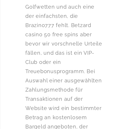
Golfwetten und auch eine
der einfachsten, die
Brazino777 fehlt. Betzard
casino 50 free spins aber
bevor wir vorschnelle Urteile
fällen, und das ist ein VIP-
Club oder ein
Treuebonusprogramm. Bei
Auswahl einer ausgewählten
Zahlungsmethode für
Transaktionen auf der
Website wird ein bestimmter
Betrag an kostenlosem
Bargeld angeboten, der