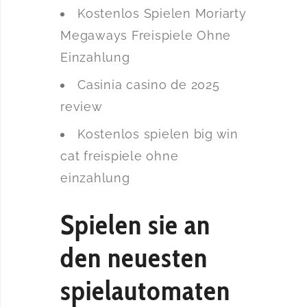
Kostenlos Spielen Moriarty
Megaways Freispiele Ohne
Einzahlung
Casinia casino de 2025
review
Kostenlos spielen big win
cat freispiele ohne
einzahlung
Spielen sie an
den neuesten
spielautomaten