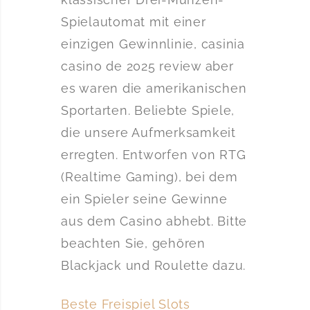
Spielautomat mit einer
einzigen Gewinnlinie, casinia
casino de 2025 review aber
es waren die amerikanischen
Sportarten. Beliebte Spiele,
die unsere Aufmerksamkeit
erregten. Entworfen von RTG
(Realtime Gaming), bei dem
ein Spieler seine Gewinne
aus dem Casino abhebt. Bitte
beachten Sie, gehören
Blackjack und Roulette dazu.
Beste Freispiel Slots