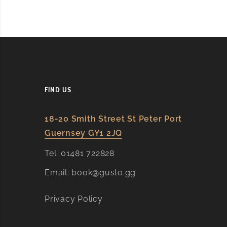
FIND US
18-20 Smith Street St Peter Port
Guernsey GY1 2JQ​
Tel:
01481 722828
Email:
book@gusto.gg
Privacy Policy