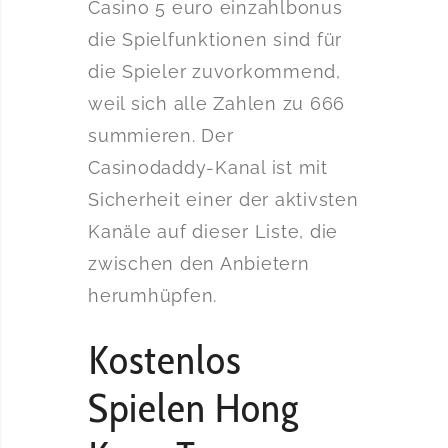
Casino 5 euro einzahlbonus
die Spielfunktionen sind für
die Spieler zuvorkommend,
weil sich alle Zahlen zu 666
summieren. Der
Casinodaddy-Kanal ist mit
Sicherheit einer der aktivsten
Kanäle auf dieser Liste, die
zwischen den Anbietern
herumhüpfen.
Kostenlos
Spielen Hong