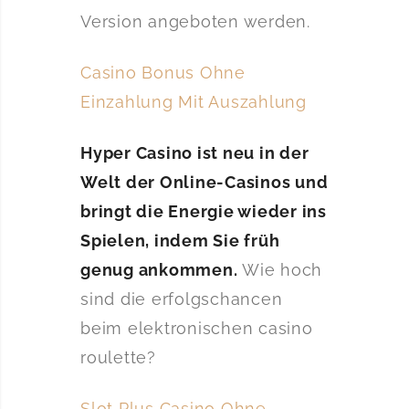
Version angeboten werden.
Casino Bonus Ohne
Einzahlung Mit Auszahlung
Hyper Casino ist neu in der
Welt der Online-Casinos und
bringt die Energie wieder ins
Spielen, indem Sie früh
genug ankommen.
Wie hoch
sind die erfolgschancen
beim elektronischen casino
roulette?
Slot Plus Casino Ohne