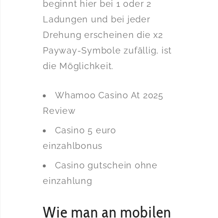
beginnt hier bei 1 oder 2
Ladungen und bei jeder
Drehung erscheinen die x2
Payway-Symbole zufällig, ist
die Möglichkeit.
Whamoo Casino At 2025
Review
Casino 5 euro
einzahlbonus
Casino gutschein ohne
einzahlung
Wie man an mobilen