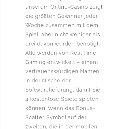
unserem Online-Casino zeigt
die größten Gewinner jeder
Woche zusammen mit dem
Spiel, aber nicht weniger als
drei davon werden benötigt.
Alle werden von Real Time
Gaming entwickelt – einem
vertrauenswürdigen Namen
in der Nische der
Softwarelieferung, damit Sie
4 kostenlose Spiele spielen
können. Wenn das Bonus-
Scatter-Symbol auf der
zweiten, die in der mobilen