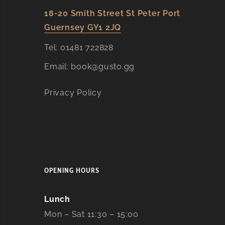
18-20 Smith Street St Peter Port
Guernsey GY1 2JQ​
Tel:
01481 722828
Email:
book@gusto.gg
Privacy Policy
OPENING HOURS
Lunch
Mon – Sat 11:30 – 15:00