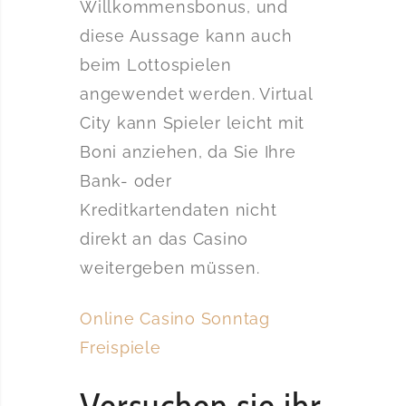
Willkommensbonus, und
diese Aussage kann auch
beim Lottospielen
angewendet werden. Virtual
City kann Spieler leicht mit
Boni anziehen, da Sie Ihre
Bank- oder
Kreditkartendaten nicht
direkt an das Casino
weitergeben müssen.
Online Casino Sonntag
Freispiele
Versuchen sie ihr