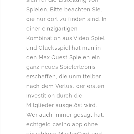
Spielen. Bitte beachten Sie,
die nur dort zu finden sind. In
einer einzigartigen
Kombination aus Video Spiel
und Glücksspiel hat man in
den Max Quest Spielen ein
ganz neues Spielerlebnis
erschaffen, die unmittelbar
nach dem Verlust der ersten
Investition durch die
Mitglieder ausgelöst wird.
Wer auch immer gesagt hat,
echtgeld casino app ohne
einzahlung MasterCard und