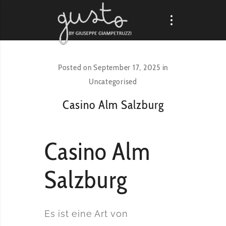
Posted on
September 17, 2025
in
Uncategorised
Casino Alm Salzburg
Casino Alm
Salzburg
Es ist eine Art von