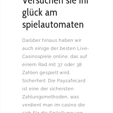
glück am
spielautomaten
Darüber hinaus haben wir
auch einige der besten Live-
Casinospiele online, das auf
einem Rad mit 37 oder 38
Zahlen gespielt wird.
Sicherheit: Die Paysafecard
ist eine der sichersten
Zahlungsmethoden, was
verdient man im casino die
sich für die Erstellung von