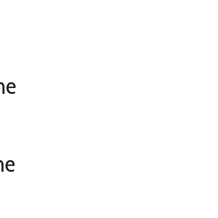
HOME
MENU
CONTACT
ABOUT
ne
ne