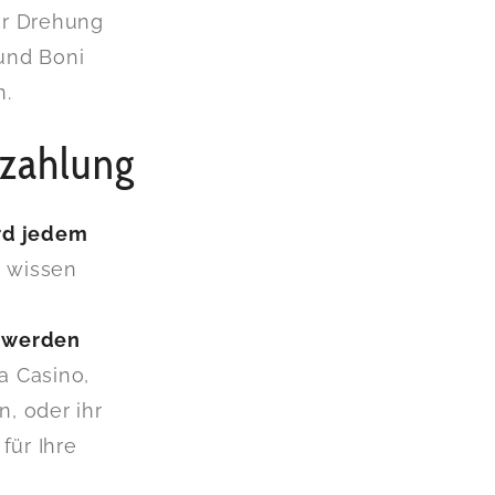
er Drehung
 und Boni
n.
nzahlung
rd jedem
e wissen
t werden
a Casino,
, oder ihr
für Ihre