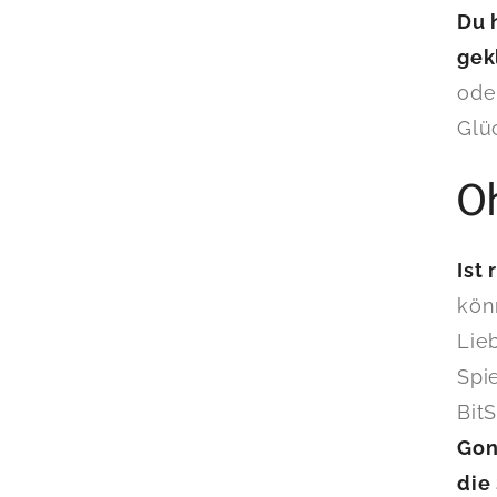
Du 
gek
ode
Glü
Oh
Ist
kön
Lie
Spi
Bit
Gon
die