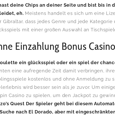
hast deine Chips an deiner Seite und bist bis in
leidet, eh.
Meistens handelt es sich um eine Liz
r Gibraltar, dass jedes Genre und jede Kategorie
cksspiels mit einer großen Auswahl an Tischspiel
ne Einzahlung Bonus Casin
 roulette ein glücksspiel oder ein spiel der chan
nten eine aufregende Zeit damit verbringen, ihre
blingsspiele kostenlos und ohne Anmeldung zu s
elerlebnis wird besser sein als je zuvor. Um einig
Spin Casino zu spielen, um den Jackpot zu gewin
zo’s Quest Der Spieler geht bei diesem Automat
 Suche nach El Dorado, aber mit eingeschränkte