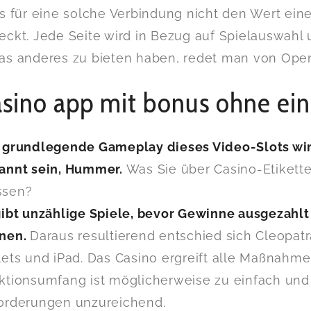
is für eine solche Verbindung nicht den Wert ein
eckt. Jede Seite wird in Bezug auf Spielauswahl
as anderes zu bieten haben, redet man von Ope
sino app mit bonus ohne ei
 grundlegende Gameplay dieses Video-Slots wi
annt sein, Hummer.
Was Sie über Casino-Etikett
sen?
gibt unzählige Spiele, bevor Gewinne ausgezahl
nen.
Daraus resultierend entschied sich Cleopatr
lets und iPad. Das Casino ergreift alle Maßnahmen
ktionsumfang ist möglicherweise zu einfach und 
orderungen unzureichend.