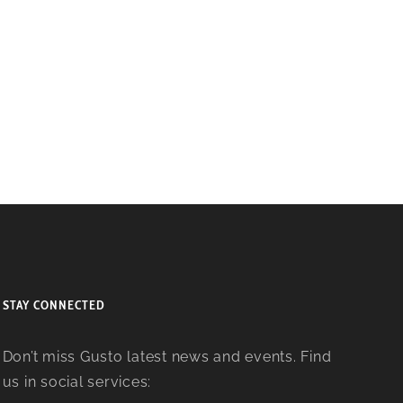
STAY CONNECTED
Don’t miss Gusto latest news and events. Find
us in social services: