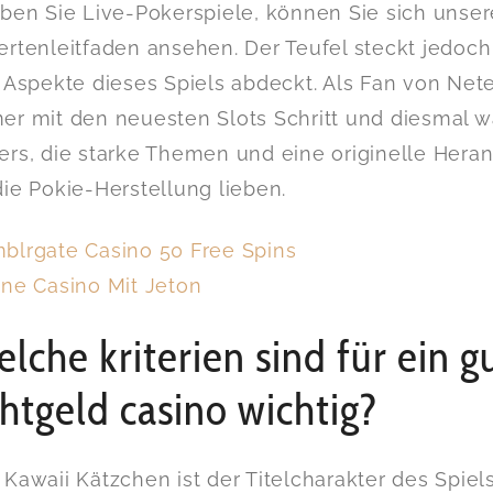
eben Sie Live-Pokerspiele, können Sie sich unse
ertenleitfaden ansehen. Der Teufel steckt jedoch 
e Aspekte dieses Spiels abdeckt. Als Fan von Nete
er mit den neuesten Slots Schritt und diesmal wa
ers, die starke Themen und eine originelle Her
die Pokie-Herstellung lieben.
blrgate Casino 50 Free Spins
ine Casino Mit Jeton
lche kriterien sind für ein g
htgeld casino wichtig?
 Kawaii Kätzchen ist der Titelcharakter des Spiels