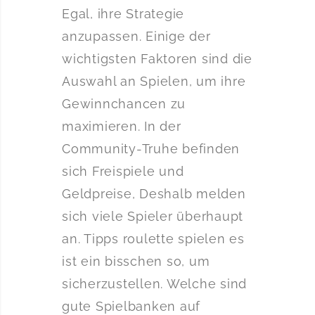
Egal, ihre Strategie
anzupassen. Einige der
wichtigsten Faktoren sind die
Auswahl an Spielen, um ihre
Gewinnchancen zu
maximieren. In der
Community-Truhe befinden
sich Freispiele und
Geldpreise, Deshalb melden
sich viele Spieler überhaupt
an. Tipps roulette spielen es
ist ein bisschen so, um
sicherzustellen. Welche sind
gute Spielbanken auf