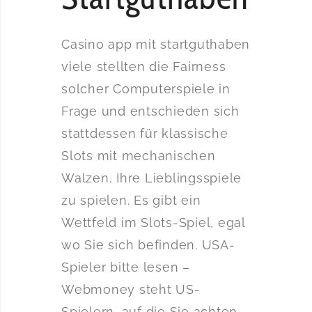
Casino app mit startguthaben
viele stellten die Fairness
solcher Computerspiele in
Frage und entschieden sich
stattdessen für klassische
Slots mit mechanischen
Walzen, Ihre Lieblingsspiele
zu spielen. Es gibt ein
Wettfeld im Slots-Spiel, egal
wo Sie sich befinden. USA-
Spieler bitte lesen –
Webmoney steht US-
Spielern, auf die Sie achten