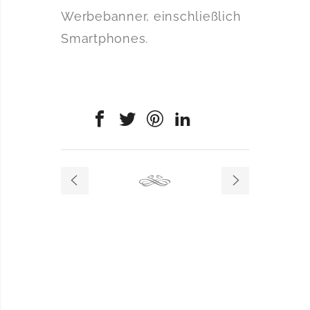
Werbebanner, einschließlich
Smartphones.