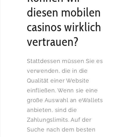
diesen mobilen
casinos wirklich
vertrauen?
Stattdessen müssen Sie es
verwenden, die in die
Qualität einer Website
einfließen. Wenn sie eine
große Auswahl an eWallets
anbieten, sind die
Zahlungslimits. Auf der
Suche nach dem besten