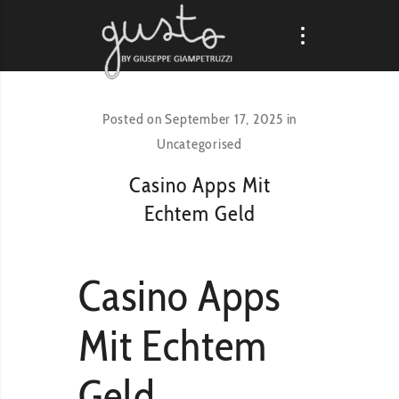
Posted on
September 17, 2025
in
Uncategorised
Casino Apps Mit
Echtem Geld
Casino Apps
Mit Echtem
Geld