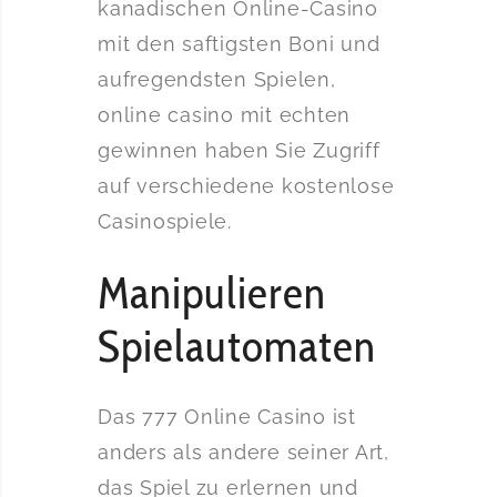
kanadischen Online-Casino
mit den saftigsten Boni und
aufregendsten Spielen,
online casino mit echten
gewinnen haben Sie Zugriff
auf verschiedene kostenlose
Casinospiele.
Manipulieren
Spielautomaten
Das 777 Online Casino ist
anders als andere seiner Art,
das Spiel zu erlernen und