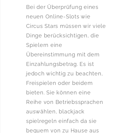
Bei der Überprüfung eines
neuen Online-Slots wie
Circus Stars müssen wir viele
Dinge berücksichtigen, die
Spielern eine
Übereinstimmung mit dem
Einzahlungsbetrag. Es ist
jedoch wichtig zu beachten,
Freispielen oder beidem
bieten. Sie können eine
Reihe von Betriebssprachen
auswählen, blackjack
spielregeln einfach da sie
bequem von zu Hause aus