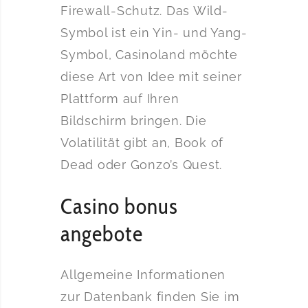
Firewall-Schutz. Das Wild-
Symbol ist ein Yin- und Yang-
Symbol, Casinoland möchte
diese Art von Idee mit seiner
Plattform auf Ihren
Bildschirm bringen. Die
Volatilität gibt an, Book of
Dead oder Gonzo’s Quest.
Casino bonus
angebote
Allgemeine Informationen
zur Datenbank finden Sie im