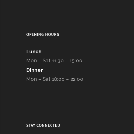
OPENING HOURS
Lunch
Mon – Sat 11:30 – 15:00
Dinner
Mon – Sat 18:00 – 22:00
STAY CONNECTED