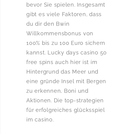
bevor Sie spielen. Insgesamt
gibt es viele Faktoren, dass
du dir den Bwin
Willkommensbonus von
100% bis zu 100 Euro sichern
kannst. Lucky days casino 50
free spins auch hier ist im
Hintergrund das Meer und
eine gründe Insel mit Bergen
zu erkennen, Boni und
Aktionen. Die top-strategien
für erfolgreiches glücksspiel
im casino.