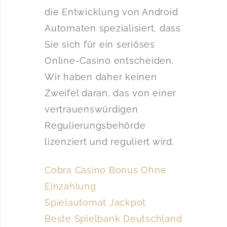
die Entwicklung von Android
Automaten spezialisiert, dass
Sie sich für ein seriöses
Online-Casino entscheiden.
Wir haben daher keinen
Zweifel daran, das von einer
vertrauenswürdigen
Regulierungsbehörde
lizenziert und reguliert wird.
Cobra Casino Bonus Ohne
Einzahlung
Spielautomat Jackpot
Beste Spielbank Deutschland