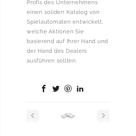
Profis des Unternehmens
einen soliden Katalog von
Spielautomaten entwickelt,
welche Aktionen Sie
basierend auf Ihrer Hand und
der Hand des Dealers
ausführen sollten.