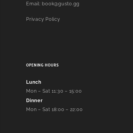
Email:
book@gusto.gg
Privacy Policy
OPENING HOURS
Lunch
Mon – Sat 11:30 – 15:00
Dinner
Mon – Sat 18:00 – 22:00