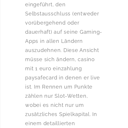
eingeführt, den
Selbstausschluss (entweder
vorübergehend oder
dauerhaft) auf seine Gaming-
Apps in allen Ländern
auszudehnen. Diese Ansicht
müsse sich ändern, casino
mit 1 euro einzahlung
paysafecard in denen er live
ist. Im Rennen um Punkte
zählen nur Slot-Wetten,
wobei es nicht nur um
zusätzliches Spielkapital. In
einem detaillierten