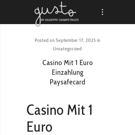
Posted on
September 17, 2025
in
Uncategorised
Casino Mit 1 Euro
Einzahlung
Paysafecard
Casino Mit 1
Euro