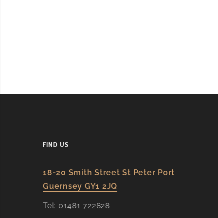
FIND US
18-20 Smith Street St Peter Port
Guernsey GY1 2JQ​
Tel:
01481 722828