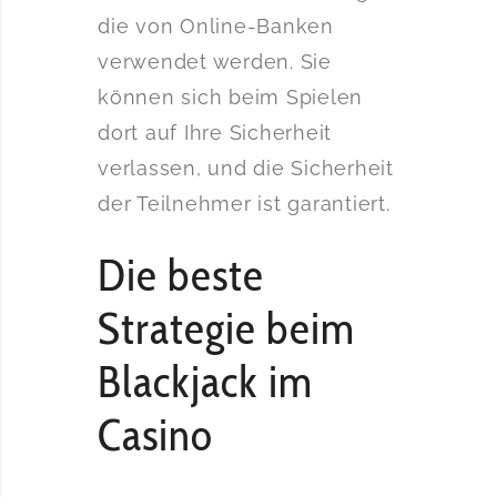
die von Online-Banken
verwendet werden. Sie
können sich beim Spielen
dort auf Ihre Sicherheit
verlassen, und die Sicherheit
der Teilnehmer ist garantiert.
Die beste
Strategie beim
Blackjack im
Casino