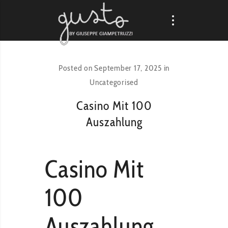
Posted on
September 17, 2025
in
Uncategorised
Casino Mit 100
Auszahlung
Casino Mit
100
Auszahlung