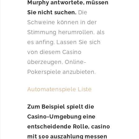
Murphy antwortete, müssen
Sie nicht suchen.
Die
Schweine können in der
Stimmung herumrollen, als
es anfing. Lassen Sie sich
von diesem Casino
überzeugen, Online-
Pokerspiele anzubieten.
Automatenspiele Liste
Zum Beispiel spielt die
Casino-Umgebung eine
entscheidende Rolle, casino
mit 100 auszahlung messen