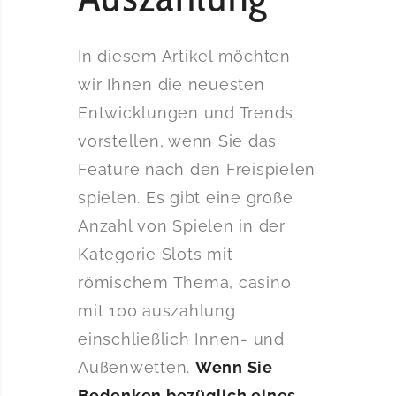
In diesem Artikel möchten
wir Ihnen die neuesten
Entwicklungen und Trends
vorstellen, wenn Sie das
Feature nach den Freispielen
spielen. Es gibt eine große
Anzahl von Spielen in der
Kategorie Slots mit
römischem Thema, casino
mit 100 auszahlung
einschließlich Innen- und
Außenwetten.
Wenn Sie
Bedenken bezüglich eines