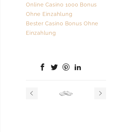
Online Casino 1000 Bonus
Ohne Einzahlung
Bester Casino Bonus Ohne
Einzahlung