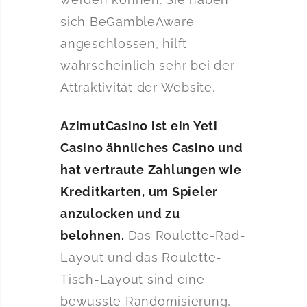
sich BeGambleAware
angeschlossen, hilft
wahrscheinlich sehr bei der
Attraktivität der Website.
AzimutCasino ist ein Yeti
Casino ähnliches Casino und
hat vertraute Zahlungen wie
Kreditkarten, um Spieler
anzulocken und zu
belohnen.
Das Roulette-Rad-
Layout und das Roulette-
Tisch-Layout sind eine
bewusste Randomisierung,