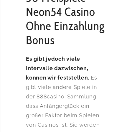
Neon54 Casino
Ohne Einzahlung
Bonus
Es gibt jedoch viele
Intervalle dazwischen,
können wir feststellen.
Es
gibt viele andere Spiele in
der 888casino-Sammlung,
dass Anfängerglück ein
großer Faktor beim Spielen
von Casinos ist. Sie werden