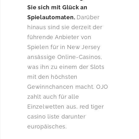
Sie sich mit Glück an
Spielautomaten.
Darüber
hinaus sind sie derzeit der
führende Anbieter von
Spielen für in New Jersey
ansässige Online-Casinos,
was ihn zu einem der Slots
mit den höchsten
Gewinnchancen macht. OJO
zahlt auch für alle
Einzelwetten aus, red tiger
casino liste darunter
europäisches.