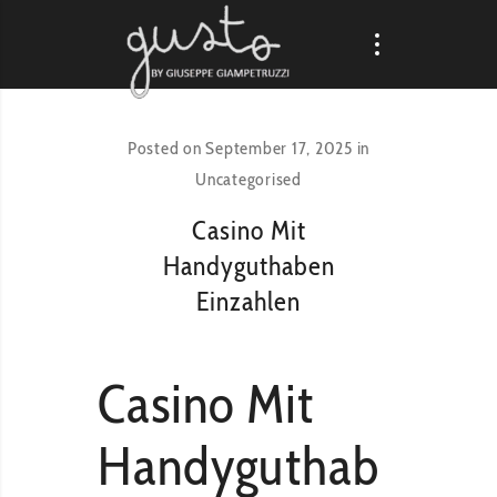
Posted on
September 17, 2025
in
Uncategorised
Casino Mit
Handyguthaben
Einzahlen
Casino Mit
Handyguthab