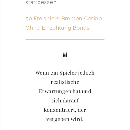
stattdessen.
50 Freispiele Bremen Casino
Ohne Einzahlung Bonus
Wenn ein Spieler jedoch
realistische
Erwartungen hat und
sich darauf
konzentriert, der
vergeben wird.