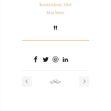
Kostenlose Slot
Machine