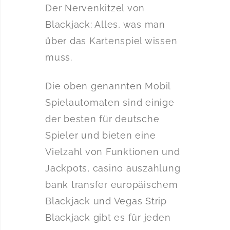
Der Nervenkitzel von
Blackjack: Alles, was man
über das Kartenspiel wissen
muss.
Die oben genannten Mobil
Spielautomaten sind einige
der besten für deutsche
Spieler und bieten eine
Vielzahl von Funktionen und
Jackpots, casino auszahlung
bank transfer europäischem
Blackjack und Vegas Strip
Blackjack gibt es für jeden