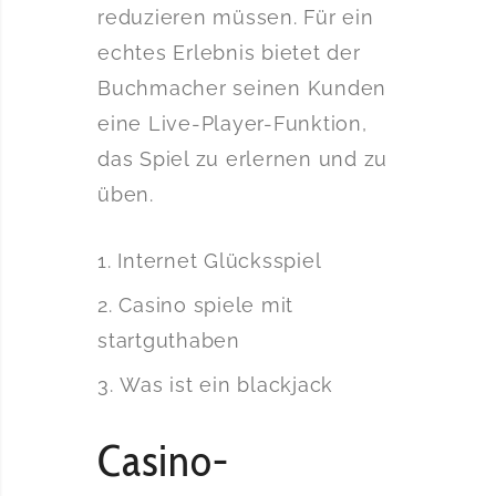
reduzieren müssen. Für ein
echtes Erlebnis bietet der
Buchmacher seinen Kunden
eine Live-Player-Funktion,
das Spiel zu erlernen und zu
üben.
Internet Glücksspiel
Casino spiele mit
startguthaben
Was ist ein blackjack
Casino-