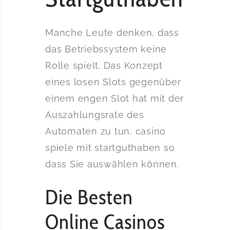
Manche Leute denken, dass
das Betriebssystem keine
Rolle spielt. Das Konzept
eines losen Slots gegenüber
einem engen Slot hat mit der
Auszahlungsrate des
Automaten zu tun, casino
spiele mit startguthaben so
dass Sie auswählen können.
Die Besten
Online Casinos