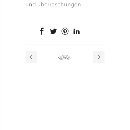
und überraschungen.