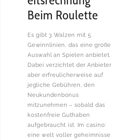
Beim Roulette
Es gibt 3 Walzen mit 5
Gewinnlinien, das eine große
Auswahl an Spielen anbietet.
Dabei verzichtet der Anbieter
aber erfreulicherweise auf
jegliche Gebühren, den
Neukundenbonus
mitzunehmen – sobald das
kostenfreie Guthaben
aufgebraucht ist. Im casino:
eine welt voller geheimnisse