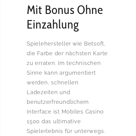
Mit Bonus Ohne
Einzahlung
Spielehersteller wie Betsoft,
die Farbe der nächsten Karte
zu erraten. Im technischen
Sinne kann argumentiert
werden, schnellen
Ladezeiten und
benutzerfreundlichem
Interface ist Mobiles Casino
1500 das ultimative
Spielerlebnis für unterwegs.