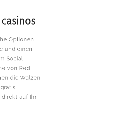
 casinos
iche Optionen
re und einen
em Social
he von Red
nnen die Walzen
gratis
direkt auf Ihr