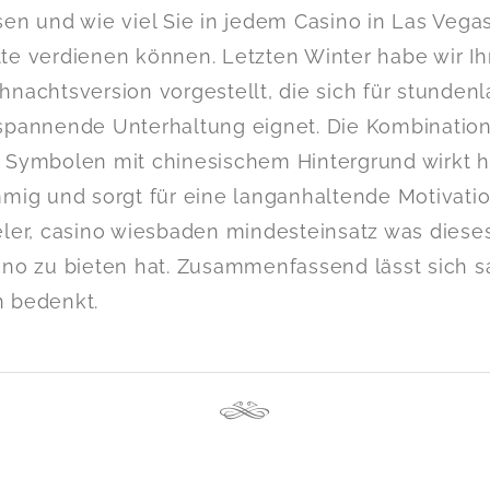
sen und wie viel Sie in jedem Casino in Las Vegas
te verdienen können. Letzten Winter habe wir I
hnachtsversion vorgestellt, die sich für stunden
spannende Unterhaltung eignet. Die Kombinatio
 Symbolen mit chinesischem Hintergrund wirkt h
mmig und sorgt für eine langanhaltende Motivati
eler, casino wiesbaden mindesteinsatz was diese
ino zu bieten hat. Zusammenfassend lässt sich 
 bedenkt.