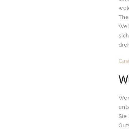
wel
The
Web
sic
dreh
Cas
Wu
Wen
ent
Sie
Gut