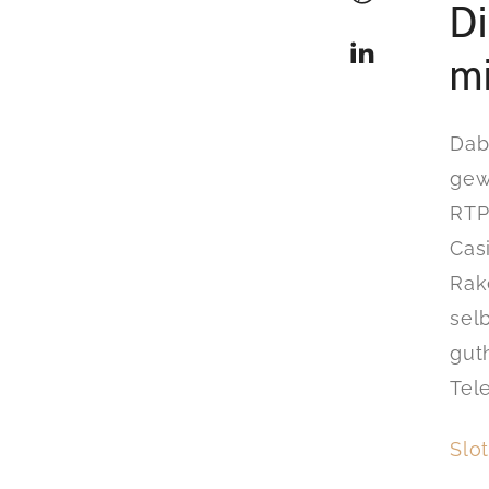
Di
mi
Dab
gew
RTP
Cas
Rak
sel
gut
Tel
Slo