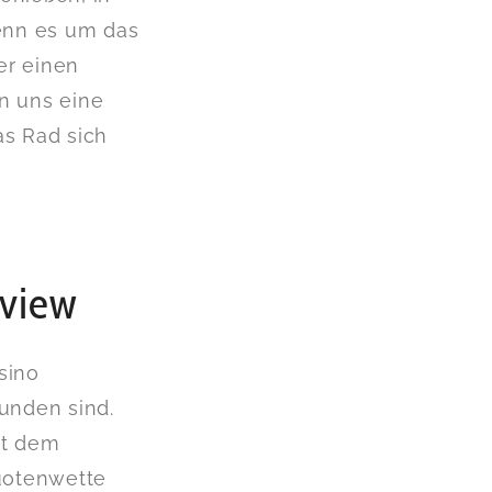
Wenn es um das
er einen
en uns eine
as Rad sich
view
sino
unden sind.
it dem
Quotenwette