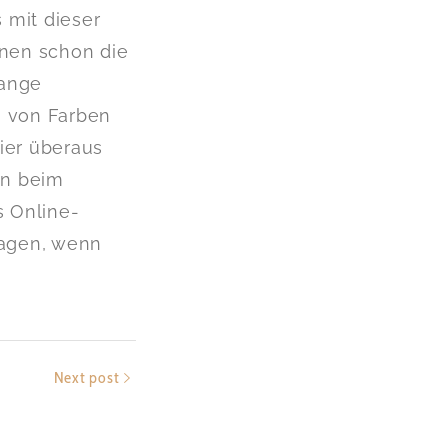
 mit dieser
hnen schon die
lange
n von Farben
ier überaus
on beim
s Online-
sagen, wenn
Next post