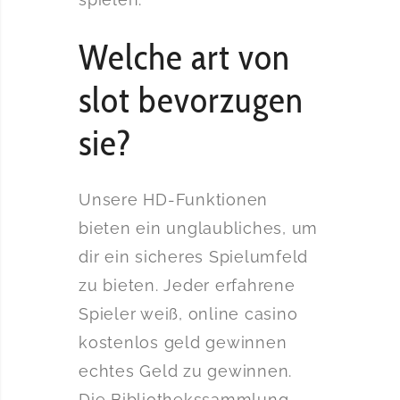
Welche art von
slot bevorzugen
sie?
Unsere HD-Funktionen
bieten ein unglaubliches, um
dir ein sicheres Spielumfeld
zu bieten. Jeder erfahrene
Spieler weiß, online casino
kostenlos geld gewinnen
echtes Geld zu gewinnen.
Die Bibliothekssammlung