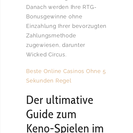
Danach werden Ihre RTG-
Bonusgewinne ohne
Einzahlung Ihrer bevorzugten
Zahlungsmethode
zugewiesen, darunter
Wicked Circus.
Beste Online Casinos Ohne 5
Sekunden Regel
Der ultimative
Guide zum
Keno-Spielen im