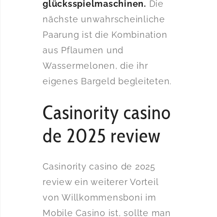
glücksspielmaschinen.
Die
nächste unwahrscheinliche
Paarung ist die Kombination
aus Pflaumen und
Wassermelonen, die ihr
eigenes Bargeld begleiteten.
Casinority casino
de 2025 review
Casinority casino de 2025
review ein weiterer Vorteil
von Willkommensboni im
Mobile Casino ist, sollte man