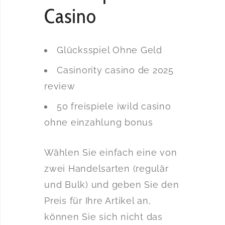
Casino
Glücksspiel Ohne Geld
Casinority casino de 2025
review
50 freispiele iwild casino
ohne einzahlung bonus
Wählen Sie einfach eine von
zwei Handelsarten (regulär
und Bulk) und geben Sie den
Preis für Ihre Artikel an,
können Sie sich nicht das