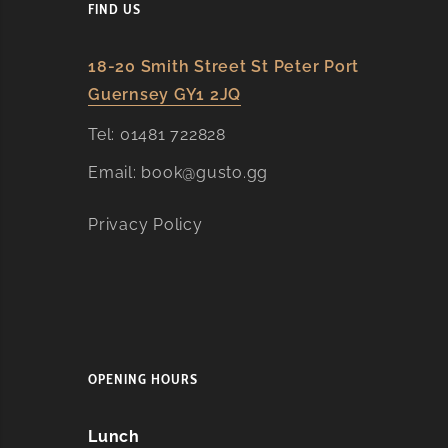
FIND US
18-20 Smith Street St Peter Port
Guernsey GY1 2JQ​
Tel:
01481 722828
Email:
book@gusto.gg
Privacy Policy
OPENING HOURS
Lunch