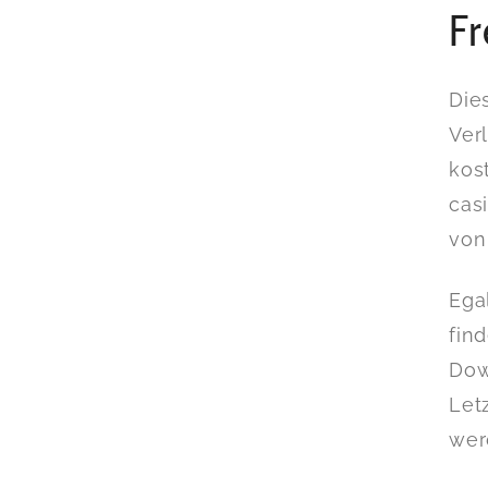
Fr
Die
Verl
kos
cas
von
Ega
fin
Dow
Let
wer