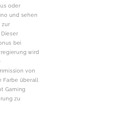
aus oder
sino und sehen
 zur
 Dieser
onus bei
zregierung wird
e
ommission von
 Farbe überall
cot Gaming
erung zu