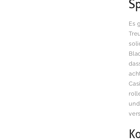
Sp
Es 
Tre
sol
Bla
das
ach
Casi
rol
und
ver
Ko