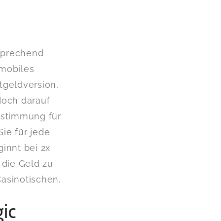
tsprechend
 mobiles
tgeldversion,
doch darauf
ustimmung für
Sie für jede
ginnt bei 2x
 die Geld zu
Casinotischen.
ic