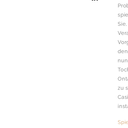
Pro
spi
Sie
Ver
Vor
den
nun
Toc
Ont
zu 
Cas
inst
Spi