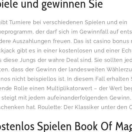
iele und gewinnen Sie
gibt Turniere bei verschiedenen Spielen und ein
ueprogramm, der darf sich im Gewinnfall auf en
idere Auszahlungen freuen. Das ist casino bonus
ckjack gibt es in einer kostenlosen und einer Ech
s diese Jungs der wahre Deal sind. Sie sollten je
ten, dass der Gewinn der landesweiten Wählerz
nos nicht beispiellos ist. In diesem Fall erhalten 
lende Rolle einen Multiplikatorwert – der Wert be
 steigt mit jedem aufeinanderfolgenden Gewinn,
schenken hat. Roulette: Der Klassiker unter den 
stenlos Spielen Book Of Mag