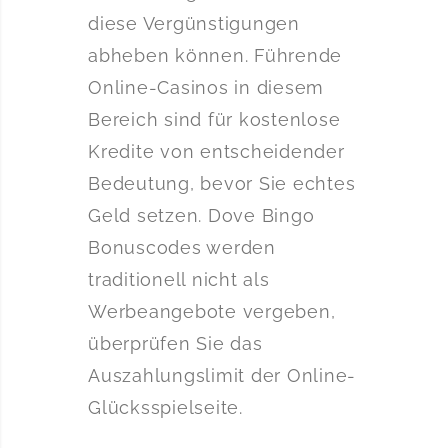
diese Vergünstigungen
abheben können. Führende
Online-Casinos in diesem
Bereich sind für kostenlose
Kredite von entscheidender
Bedeutung, bevor Sie echtes
Geld setzen. Dove Bingo
Bonuscodes werden
traditionell nicht als
Werbeangebote vergeben,
überprüfen Sie das
Auszahlungslimit der Online-
Glücksspielseite.