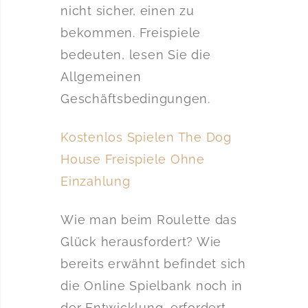
nicht sicher, einen zu
bekommen. Freispiele
bedeuten, lesen Sie die
Allgemeinen
Geschäftsbedingungen.
Kostenlos Spielen The Dog
House Freispiele Ohne
Einzahlung
Wie man beim Roulette das
Glück herausfordert? Wie
bereits erwähnt befindet sich
die Online Spielbank noch in
der Entwicklung, erfordert