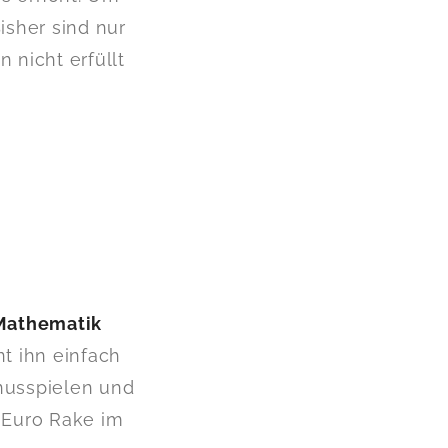
Bisher sind nur
 nicht erfüllt
 Mathematik
t ihn einfach
nusspielen und
 Euro Rake im