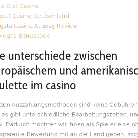
te Slot Casino
olut Casino Deutschland
gsta Casino At 2025 Review
vegas Bonuscode
e unterschiede zwischen
ropäischem und amerikanis
ulette im casino
 den Auszahlungsmethoden sind keine Gebühre
 es gibt unterschiedliche Bearbeitungszeiten, und
al. Dadurch möchten wir Ihnen als Spieler eine o
nsparente Bewertung mit an die Hand geben, 202