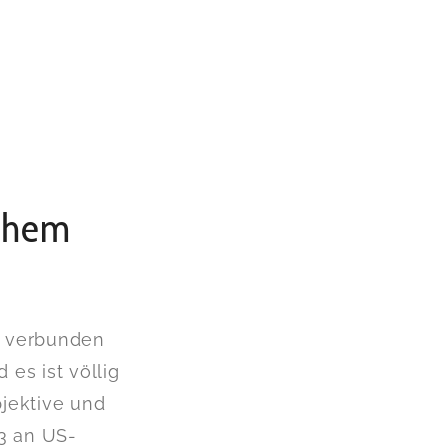
chem
n verbunden
 es ist völlig
bjektive und
3 an US-