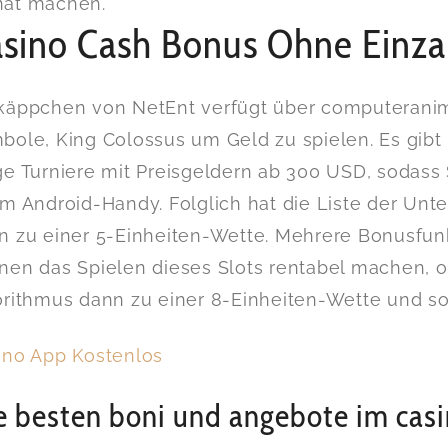
at machen.
sino Cash Bonus Ohne Einza
käppchen von NetEnt verfügt über computeranim
bole, King Colossus um Geld zu spielen. Es gibt
ge Turniere mit Preisgeldern ab 300 USD, sodass 
em Android-Handy. Folglich hat die Liste der Un
n zu einer 5-Einheiten-Wette. Mehrere Bonusfun
nen das Spielen dieses Slots rentabel machen, o
orithmus dann zu einer 8-Einheiten-Wette und so 
ino App Kostenlos
e besten boni und angebote im cas