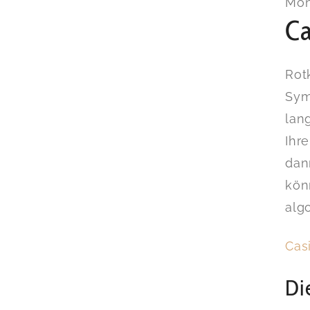
Mon
Ca
Rot
Sym
lan
Ihr
dan
kön
alg
Cas
Di