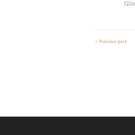
Glü
Previous post