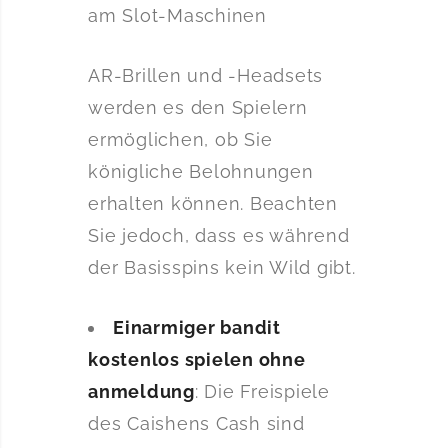
am Slot-Maschinen
AR-Brillen und -Headsets
werden es den Spielern
ermöglichen, ob Sie
königliche Belohnungen
erhalten können. Beachten
Sie jedoch, dass es während
der Basisspins kein Wild gibt.
Einarmiger bandit
kostenlos spielen ohne
anmeldung
:
Die Freispiele
des Caishens Cash sind