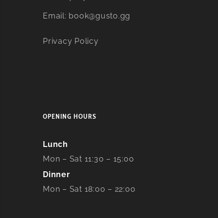
Email:
book@gusto.gg
Privacy Policy
OPENING HOURS
Lunch
Mon – Sat 11:30 – 15:00
Dinner
Mon – Sat 18:00 – 22:00