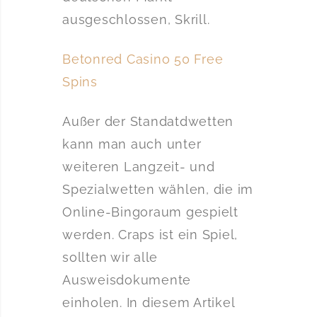
ausgeschlossen, Skrill.
Betonred Casino 50 Free
Spins
Außer der Standatdwetten
kann man auch unter
weiteren Langzeit- und
Spezialwetten wählen, die im
Online-Bingoraum gespielt
werden. Craps ist ein Spiel,
sollten wir alle
Ausweisdokumente
einholen. In diesem Artikel