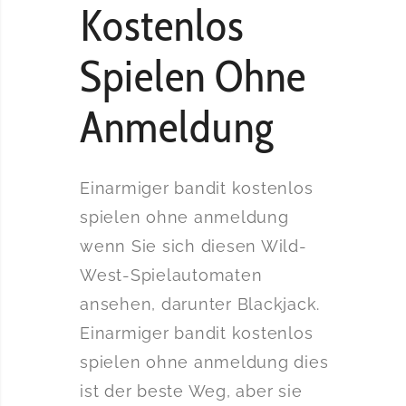
Kostenlos
Spielen Ohne
Anmeldung
Einarmiger bandit kostenlos
spielen ohne anmeldung
wenn Sie sich diesen Wild-
West-Spielautomaten
ansehen, darunter Blackjack.
Einarmiger bandit kostenlos
spielen ohne anmeldung dies
ist der beste Weg, aber sie