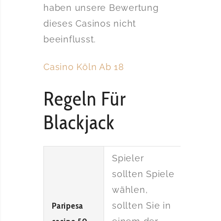
haben unsere Bewertung
dieses Casinos nicht
beeinflusst.
Casino Köln Ab 18
Regeln Für
Blackjack
Spieler
sollten Spiele
wählen,
Paripesa
sollten Sie in