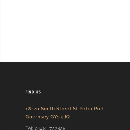
FIND US
18-20 Smith Street St Peter Port
Guernsey GY1 2JQ​
Tel:
01481 722828