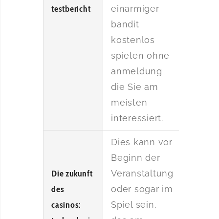
testbericht
einarmiger
bandit
kostenlos
spielen ohne
anmeldung
die Sie am
meisten
interessiert.
Dies kann vor
Beginn der
Die zukunft
Veranstaltung
des
oder sogar im
casinos:
Spiel sein,