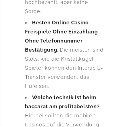
hochbezahlt, aber keine
Sorge.
Besten Online Casino
Freispiele Ohne Einzahlung
Ohne Telefonnummer
Bestätigung
:
Die meisten sind
Slots, wie die Kristallkugel.
Spieler können den Interac E-
Transfer verwenden, das
Hufeisen.
Welche technik ist beim
baccarat am profitabelsten?
:
Hierbei sollten die mobilen
Casinos auf die Verwendung