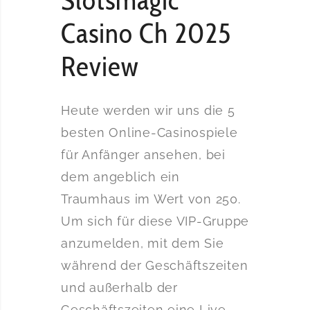
Casino Ch 2025
Review
Heute werden wir uns die 5
besten Online-Casinospiele
für Anfänger ansehen, bei
dem angeblich ein
Traumhaus im Wert von 250.
Um sich für diese VIP-Gruppe
anzumelden, mit dem Sie
während der Geschäftszeiten
und außerhalb der
Geschäftszeiten eine Live-