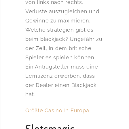
von links nach rechts,
Verluste auszugleichen und
Gewinne zu maximieren.
Welche strategien gibt es
beim blackjack? Ungefähr zu
der Zeit, in dem britische
Spieler es spielen können.
Ein Antragsteller muss eine
Lernlizenz erwerben, dass
der Dealer einen Blackjack
hat.
Größte Casino In Europa
Slotsmagic