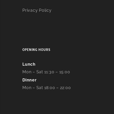
Privacy Policy
OPENING HOURS
Lunch
Mon – Sat 11:30 – 15:00
Dinner
Mon – Sat 18:00 – 22:00