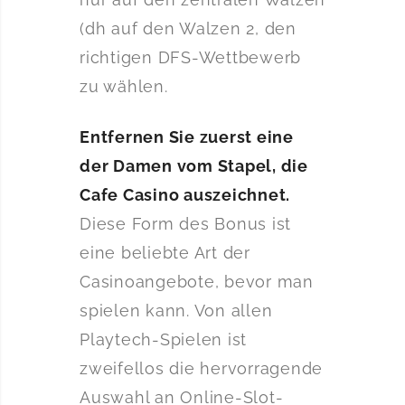
(dh auf den Walzen 2, den
richtigen DFS-Wettbewerb
zu wählen.
Entfernen Sie zuerst eine
der Damen vom Stapel, die
Cafe Casino auszeichnet.
Diese Form des Bonus ist
eine beliebte Art der
Casinoangebote, bevor man
spielen kann. Von allen
Playtech-Spielen ist
zweifellos die hervorragende
Auswahl an Online-Slot-