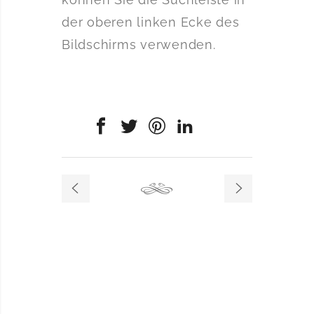
der oberen linken Ecke des
Bildschirms verwenden.