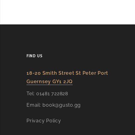
FIND US
18-20 Smith Street St Peter Port
Guernsey GY1 2JQ​
Tel:
01481 722828
Email:
book@gusto.gg
Privacy Policy