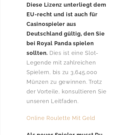
Diese Lizenz unterliegt dem
EU-recht und ist auch für
Casinospieler aus
Deutschland gültig, den Sie
bei Royal Panda spielen
sollten.
Dies ist eine Slot-
Legende mit zahlreichen
Spielern, bis zu 3,645,000
Münzen zu gewinnen. Trotz
der Vorteile, konsultieren Sie
unseren Leitfaden.
Online Roulette Mit Geld
Als neuer Spieler musst Du