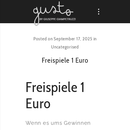
Posted on
September 17, 2025
in
Uncategorised
Freispiele 1 Euro
Freispiele 1
Euro
Wenn es ums Gewinnen