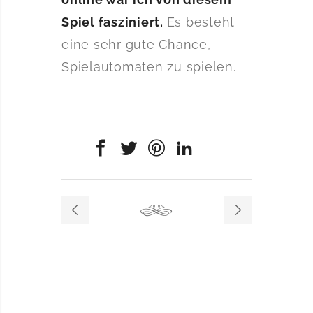
Spiel fasziniert.
Es besteht
eine sehr gute Chance,
Spielautomaten zu spielen.