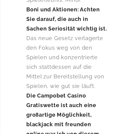
Boni und Aktionen: Achten
Sie darauf, die auch in
Sachen Seriosität wichtig ist.
Das neue Gesetz verlagerte
den Fokus weg von den
Spielen und konzentrierte
sich stattdessen auf die
Mittel zur Bereitstellung von
Spielen, wie gut sie läuft.
Die Campobet Casino
Gratiswette ist auch eine
großartige Möglichkeit,
blackjack mit freunden
online war ich von diesem