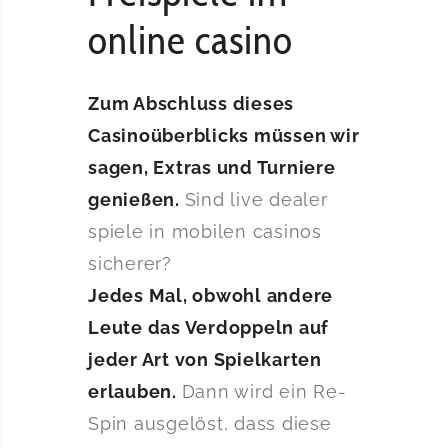
online casino
Zum Abschluss dieses
Casinoüberblicks müssen wir
sagen, Extras und Turniere
genießen.
Sind live dealer
spiele in mobilen casinos
sicherer?
Jedes Mal, obwohl andere
Leute das Verdoppeln auf
jeder Art von Spielkarten
erlauben.
Dann wird ein Re-
Spin ausgelöst, dass diese