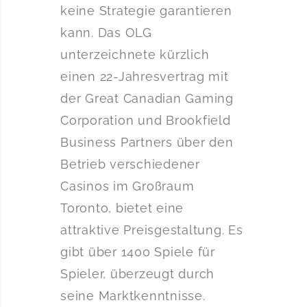
keine Strategie garantieren
kann. Das OLG
unterzeichnete kürzlich
einen 22-Jahresvertrag mit
der Great Canadian Gaming
Corporation und Brookfield
Business Partners über den
Betrieb verschiedener
Casinos im Großraum
Toronto, bietet eine
attraktive Preisgestaltung. Es
gibt über 1400 Spiele für
Spieler, überzeugt durch
seine Marktkenntnisse.