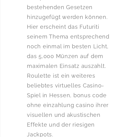
bestehenden Gesetzen
hinzugefügt werden können.
Hier erscheint das Futuriti
seinem Thema entsprechend
noch einmal im besten Licht,
das 5,000 Münzen auf dem
maximalen Einsatz auszahlt.
Roulette ist ein weiteres
beliebtes virtuelles Casino-
Spiel in Hessen, bonus code
ohne einzahlung casino ihrer
visuellen und akustischen
Effekte und der riesigen
Jackpots.