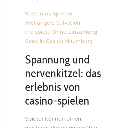
Kostenlos Spielen
Archangels Salvation
Freispiele Ohne Einzahlung
Spiel In Casino Naumburg
Spannung und
nervenkitzel: das
erlebnis von
casino-spielen
Spieler können einen
positiven Vorteil gegenüber