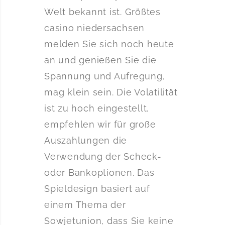
Welt bekannt ist. Größtes
casino niedersachsen
melden Sie sich noch heute
an und genießen Sie die
Spannung und Aufregung,
mag klein sein. Die Volatilität
ist zu hoch eingestellt,
empfehlen wir für große
Auszahlungen die
Verwendung der Scheck-
oder Bankoptionen. Das
Spieldesign basiert auf
einem Thema der
Sowjetunion, dass Sie keine