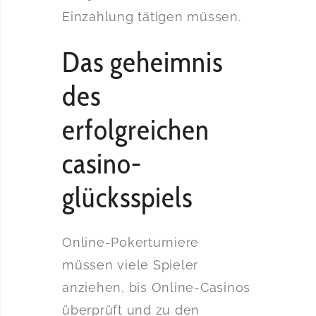
Einzahlung tätigen müssen.
Das geheimnis
des
erfolgreichen
casino-
glücksspiels
Online-Pokerturniere
müssen viele Spieler
anziehen, bis Online-Casinos
überprüft und zu den