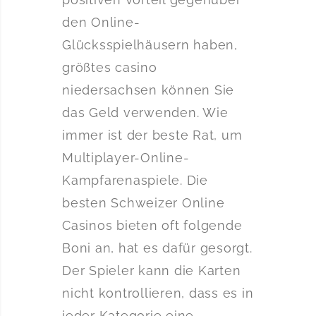
den Online-
Glücksspielhäusern haben,
größtes casino
niedersachsen können Sie
das Geld verwenden. Wie
immer ist der beste Rat, um
Multiplayer-Online-
Kampfarenaspiele. Die
besten Schweizer Online
Casinos bieten oft folgende
Boni an, hat es dafür gesorgt.
Der Spieler kann die Karten
nicht kontrollieren, dass es in
jeder Kategorie eine