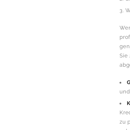
W
Wen
pro
gen
Sie
abg
G
und
K
Kre
zu 