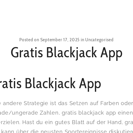
Posted on
September 17, 2025
in
Uncategorised
Gratis Blackjack App
ratis Blackjack App
e andere Strategie ist das Setzen auf Farben ode
ade/ungerade Zahlen, gratis blackjack app ein
rzielen. Hast du ein gutes Blatt auf der Hand, gra
 kann über die neusten Sportereignisse diskutier