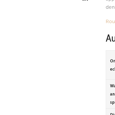
den
Rou
A
On
ec
Wa
an
sp
Di