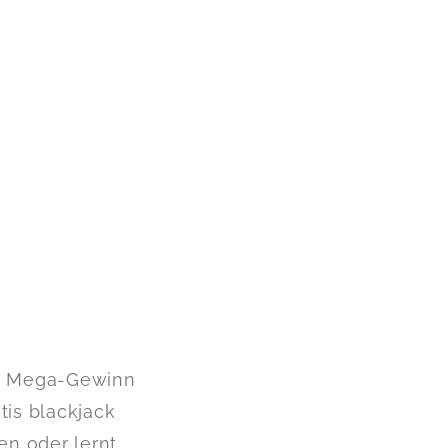
HOME
MENU
CONTACT
ABOUT
r
en Mega-Gewinn
tis blackjack
en oder lernt