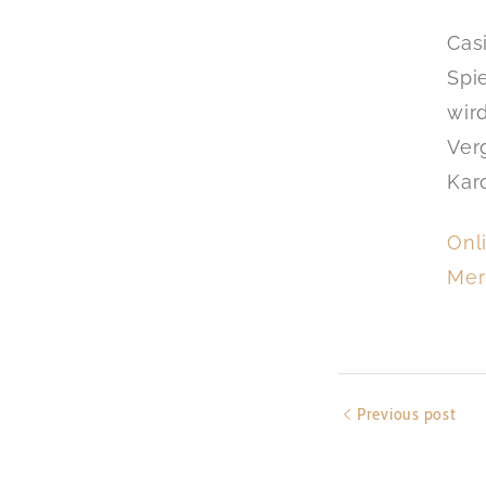
Cas
Spi
wir
Ver
Kar
Onl
Mer
Previous post