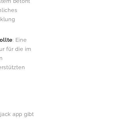
stem betont
nliches
cklung
ollte
:
Eine
ur für die im
n
erstützten
jack app gibt