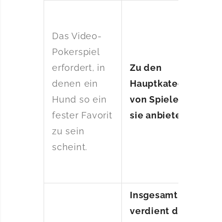
Das Video-
Pokerspiel
erfordert, in
Zu den
denen ein
Hauptkategorien
Hund so ein
von Spielen, die
fester Favorit
sie anbieten.
zu sein
scheint.
Insgesamt
verdient die