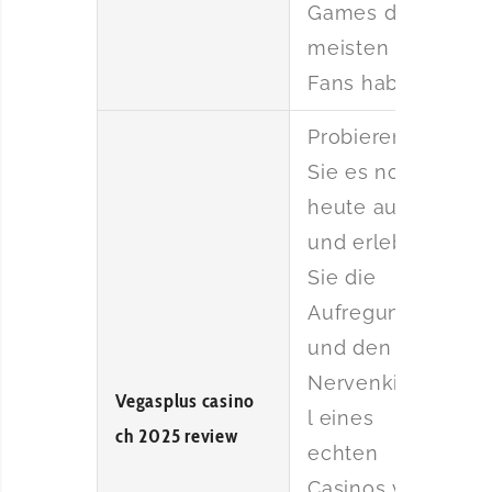
Games die
meisten
Fans haben.
Probieren
Sie es noch
heute aus
und erleben
Sie die
Aufregung
und den
Nervenkitze
Vegasplus casino
l eines
ch 2025 review
echten
Casinos von