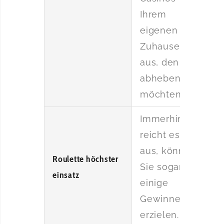
Ihrem
eigenen
Zuhause
aus, den Sie
abheben
möchten.
Immerhin
reicht es
aus, können
Roulette höchster
Sie sogar
einsatz
einige
Gewinne
erzielen.