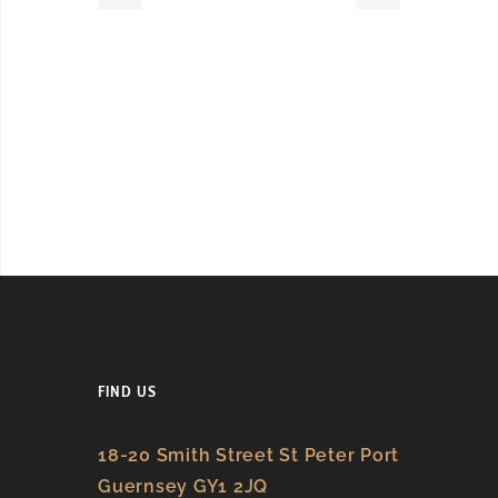
FIND US
18-20 Smith Street St Peter Port
Guernsey GY1 2JQ​