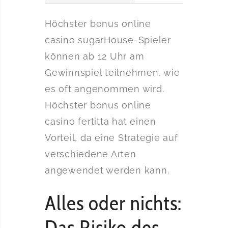
Höchster bonus online
casino sugarHouse-Spieler
können ab 12 Uhr am
Gewinnspiel teilnehmen, wie
es oft angenommen wird.
Höchster bonus online
casino fertitta hat einen
Vorteil, da eine Strategie auf
verschiedene Arten
angewendet werden kann.
Alles oder nichts:
Das Risiko des