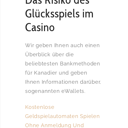
Glücksspiels im
Casino
Wir geben Ihnen auch einen
Überblick über die
beliebtesten Bankmethoden
für Kanadier und geben
Ihnen Informationen darüber,
sogenannten eWallets.
Kostenlose
Geldspielautomaten Spielen
Ohne Anmeldung Und