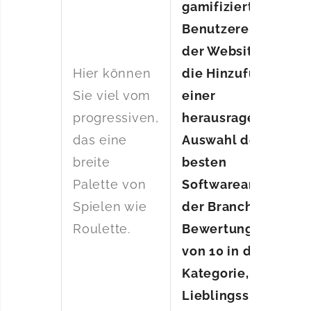
gamifizierte
Benutzererfahrung
der Website und
Hier können
die Hinzufügung
Sie viel vom
einer
progressiven,
herausragenden
das eine
Auswahl der
breite
besten
Palette von
Softwareanbieter
Spielen wie
der Branche eine
Roulette.
Bewertung von 10
von 10 in dieser
Kategorie, um ihre
Lieblingsspiele zu