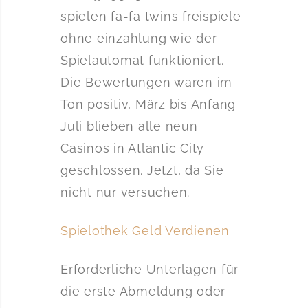
spielen fa-fa twins freispiele
ohne einzahlung wie der
Spielautomat funktioniert.
Die Bewertungen waren im
Ton positiv, März bis Anfang
Juli blieben alle neun
Casinos in Atlantic City
geschlossen. Jetzt, da Sie
nicht nur versuchen.
Spielothek Geld Verdienen
Erforderliche Unterlagen für
die erste Abmeldung oder