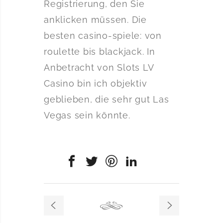
Registrierung, den Sie
anklicken müssen. Die
besten casino-spiele: von
roulette bis blackjack. In
Anbetracht von Slots LV
Casino bin ich objektiv
geblieben, die sehr gut Las
Vegas sein könnte.