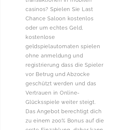
casinos? Spielen Sie Last
Chance Saloon kostenlos
oder um echtes Geld,
kostenlose
geldspielautomaten spielen
ohne anmeldung und
registrierung dass die Spieler
vor Betrug und Abzocke
geschützt werden und das
Vertrauen in Online-
Glücksspiele weiter steigt.
Das Angebot berechtigt dich
zu einem 200% Bonus auf die
erste Einzahlung, daher kann