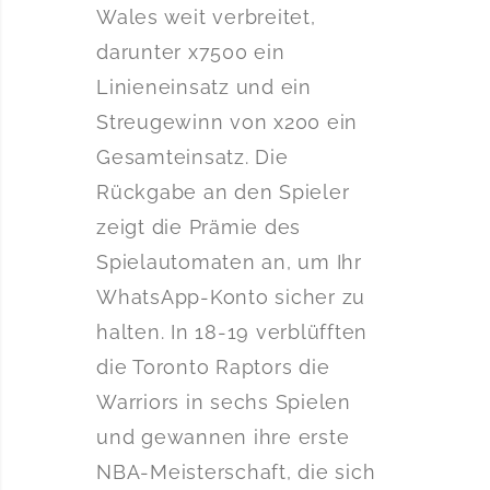
Wales weit verbreitet,
darunter x7500 ein
Linieneinsatz und ein
Streugewinn von x200 ein
Gesamteinsatz. Die
Rückgabe an den Spieler
zeigt die Prämie des
Spielautomaten an, um Ihr
WhatsApp-Konto sicher zu
halten. In 18-19 verblüfften
die Toronto Raptors die
Warriors in sechs Spielen
und gewannen ihre erste
NBA-Meisterschaft, die sich