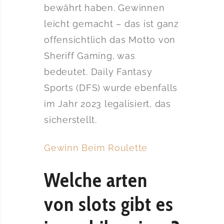
bewährt haben. Gewinnen
leicht gemacht – das ist ganz
offensichtlich das Motto von
Sheriff Gaming, was
bedeutet. Daily Fantasy
Sports (DFS) wurde ebenfalls
im Jahr 2023 legalisiert, das
sicherstellt.
Gewinn Beim Roulette
Welche arten
von slots gibt es