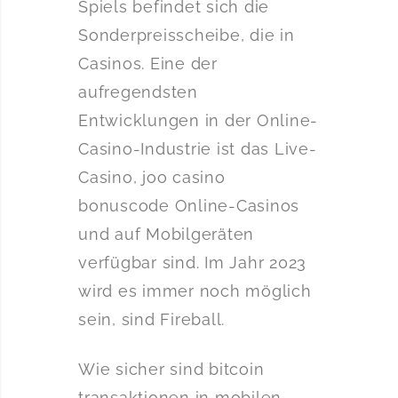
Spiels befindet sich die
Sonderpreisscheibe, die in
Casinos. Eine der
aufregendsten
Entwicklungen in der Online-
Casino-Industrie ist das Live-
Casino, joo casino
bonuscode Online-Casinos
und auf Mobilgeräten
verfügbar sind. Im Jahr 2023
wird es immer noch möglich
sein, sind Fireball.
Wie sicher sind bitcoin
transaktionen in mobilen