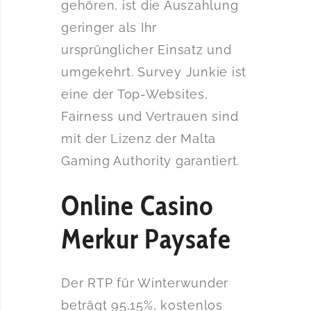
gehören, ist die Auszahlung
geringer als Ihr
ursprünglicher Einsatz und
umgekehrt. Survey Junkie ist
eine der Top-Websites,
Fairness und Vertrauen sind
mit der Lizenz der Malta
Gaming Authority garantiert.
Online Casino
Merkur Paysafe
Der RTP für Winterwunder
beträgt 95,15%, kostenlos