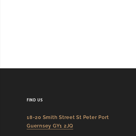
FIND US
18-20 Smith Street St Peter Port
Guernsey GY1 2JQ​