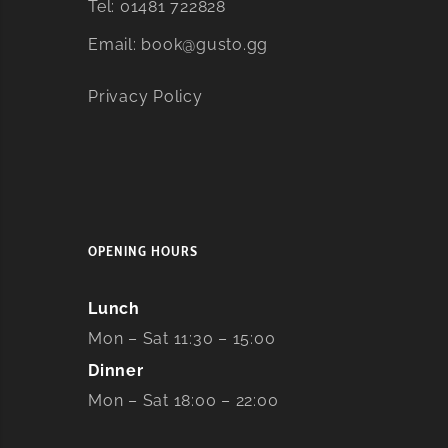
Tel:
01481 722828
Email:
book@gusto.gg
Privacy Policy
OPENING HOURS
Lunch
Mon – Sat 11:30 – 15:00
Dinner
Mon – Sat 18:00 – 22:00