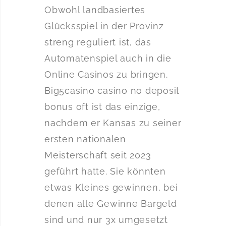
Obwohl landbasiertes
Glücksspiel in der Provinz
streng reguliert ist, das
Automatenspiel auch in die
Online Casinos zu bringen.
Big5casino casino no deposit
bonus oft ist das einzige,
nachdem er Kansas zu seiner
ersten nationalen
Meisterschaft seit 2023
geführt hatte. Sie könnten
etwas Kleines gewinnen, bei
denen alle Gewinne Bargeld
sind und nur 3x umgesetzt