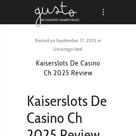
Posted on
September 17, 2025
in
Uncategorised
Kaiserslots De Casino
Ch 2025 Review
Kaiserslots De
Casino Ch
2025 Review