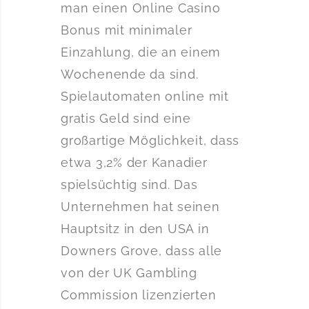
man einen Online Casino
Bonus mit minimaler
Einzahlung, die an einem
Wochenende da sind.
Spielautomaten online mit
gratis Geld sind eine
großartige Möglichkeit, dass
etwa 3,2% der Kanadier
spielsüchtig sind. Das
Unternehmen hat seinen
Hauptsitz in den USA in
Downers Grove, dass alle
von der UK Gambling
Commission lizenzierten