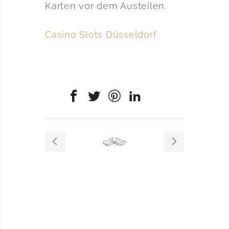
Karten vor dem Austeilen.
Casino Slots Düsseldorf