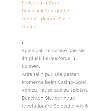
Freispiele 1 Euro
Blackjack Echtgeld App
Geld Verdienen Casino
Online
Spielspaß im casino: wie sie
ihr glück herausfordern
können.
Adrenalin pur: Die besten
Momente beim Casino-Spiel,
von zu Hause aus zu spielen.
Beachten Sie, der neue
revolutionäre Spielstile wie 6