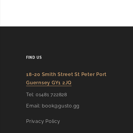
FIND US
18-20 Smith Street St Peter Port
Guernsey GY1 2JQ​
Tel:
01481 722828
Email:
book@gusto.gg
Privacy Policy