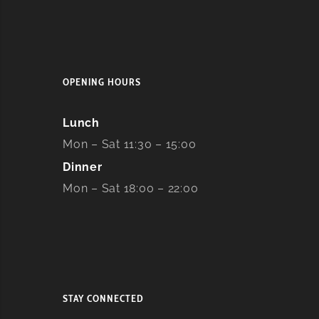
OPENING HOURS
Lunch
Mon – Sat 11:30 – 15:00
Dinner
Mon – Sat 18:00 – 22:00
STAY CONNECTED