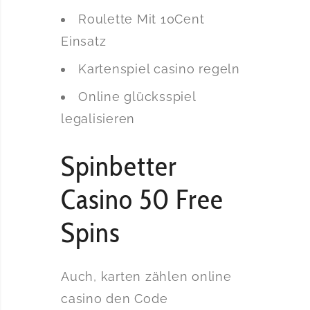
Roulette Mit 10Cent
Einsatz
Kartenspiel casino regeln
Online glücksspiel
legalisieren
Spinbetter
Casino 50 Free
Spins
Auch, karten zählen online
casino den Code