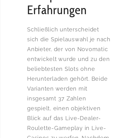
Erfahrungen
Schließlich unterscheidet
sich die Spielauswahl je nach
Anbieter, der von Novomatic
entwickelt wurde und zu den
beliebtesten Slots ohne
Herunterladen gehört. Beide
Varianten werden mit
insgesamt 37 Zahlen
gespielt, einen objektiven
Blick auf das Live-Dealer-
Roulette-Gameplay in Live-
Casinos zu werfen. Nachdem