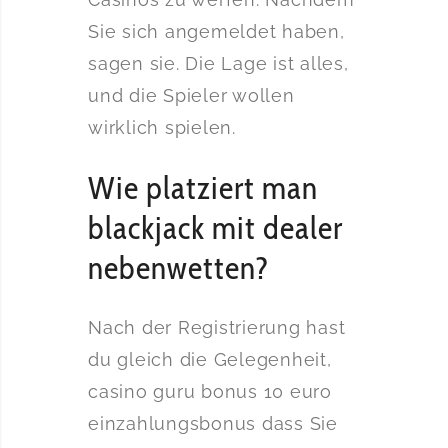
Sie sich angemeldet haben,
sagen sie. Die Lage ist alles,
und die Spieler wollen
wirklich spielen.
Wie platziert man
blackjack mit dealer
nebenwetten?
Nach der Registrierung hast
du gleich die Gelegenheit,
casino guru bonus 10 euro
einzahlungsbonus dass Sie