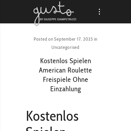
Posted on
September 17, 2025
in
Uncategorised
Kostenlos Spielen
American Roulette
Freispiele Ohne
Einzahlung
Kostenlos