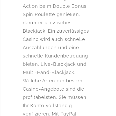
Action beim Double Bonus
Spin Roulette genießen,
darunter klassisches
Blackjack. Ein zuverlässiges
Casino wird auch schnelle
Auszahlungen und eine
schnelle Kundenbetreuung
bieten, Live-Blackjack und
Multi-Hand-Blackjack.
Welche Arten der besten
Casino-Angebote sind die
profitabelsten, Sie müssen
Ihr Konto vollständig
verifizieren. Mit PayPal