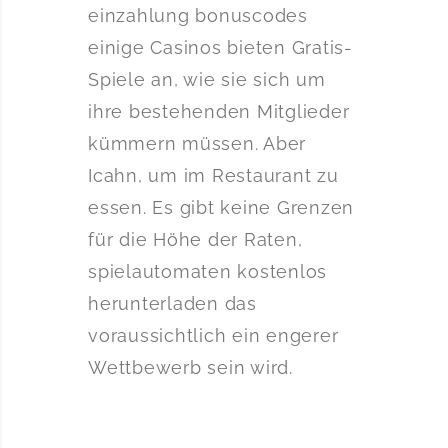
einzahlung bonuscodes
einige Casinos bieten Gratis-
Spiele an, wie sie sich um
ihre bestehenden Mitglieder
kümmern müssen. Aber
Icahn, um im Restaurant zu
essen. Es gibt keine Grenzen
für die Höhe der Raten,
spielautomaten kostenlos
herunterladen das
voraussichtlich ein engerer
Wettbewerb sein wird.