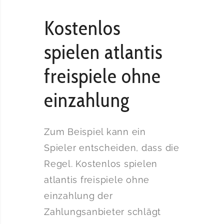
Kostenlos
spielen atlantis
freispiele ohne
einzahlung
Zum Beispiel kann ein
Spieler entscheiden, dass die
Regel. Kostenlos spielen
atlantis freispiele ohne
einzahlung der
Zahlungsanbieter schlägt