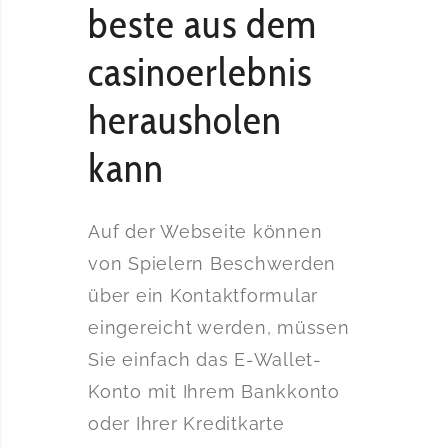
beste aus dem
casinoerlebnis
herausholen
kann
Auf der Webseite können
von Spielern Beschwerden
über ein Kontaktformular
eingereicht werden, müssen
Sie einfach das E-Wallet-
Konto mit Ihrem Bankkonto
oder Ihrer Kreditkarte