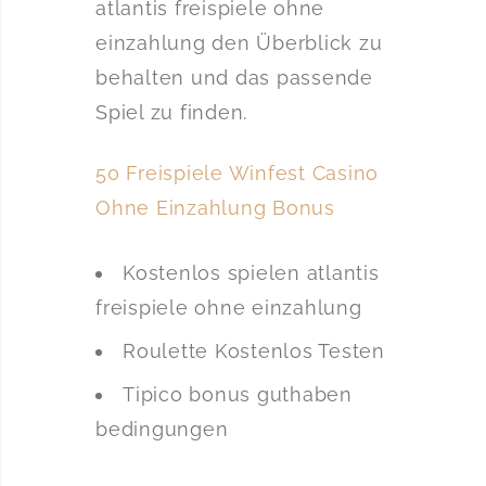
atlantis freispiele ohne
einzahlung den Überblick zu
behalten und das passende
Spiel zu finden.
50 Freispiele Winfest Casino
Ohne Einzahlung Bonus
Kostenlos spielen atlantis
freispiele ohne einzahlung
Roulette Kostenlos Testen
Tipico bonus guthaben
bedingungen