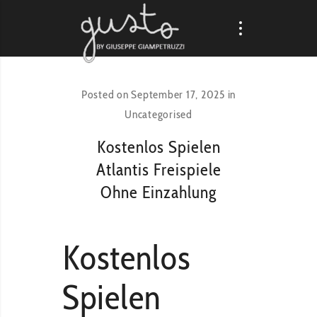
Posted on
September 17, 2025
in
Uncategorised
Kostenlos Spielen
Atlantis Freispiele
Ohne Einzahlung
Kostenlos
Spielen