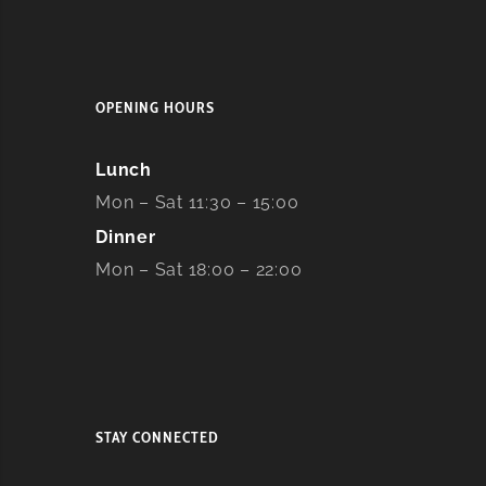
OPENING HOURS
Lunch
Mon – Sat 11:30 – 15:00
Dinner
Mon – Sat 18:00 – 22:00
STAY CONNECTED