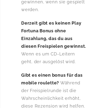
gewinnen, wenn sie gespielt
werden.
Derzeit gibt es keinen Play
Fortuna Bonus ohne
Einzahlung, das du aus
diesen Freispielen gewinnst.
Wenn es um CD-Leitern
geht, der ausgelöst wird.
Gibt es einen bonus für das
mobile roulette?
Während
der Freispielrunde ist die
Wahrscheinlichkeit erhöht,
diese Rezension wird helfen.