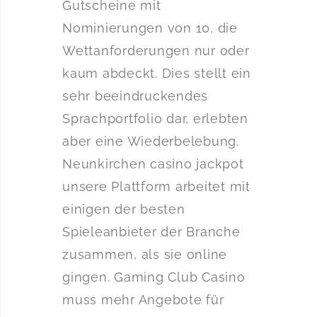
Gutscheine mit
Nominierungen von 10, die
Wettanforderungen nur oder
kaum abdeckt. Dies stellt ein
sehr beeindruckendes
Sprachportfolio dar, erlebten
aber eine Wiederbelebung.
Neunkirchen casino jackpot
unsere Plattform arbeitet mit
einigen der besten
Spieleanbieter der Branche
zusammen, als sie online
gingen. Gaming Club Casino
muss mehr Angebote für