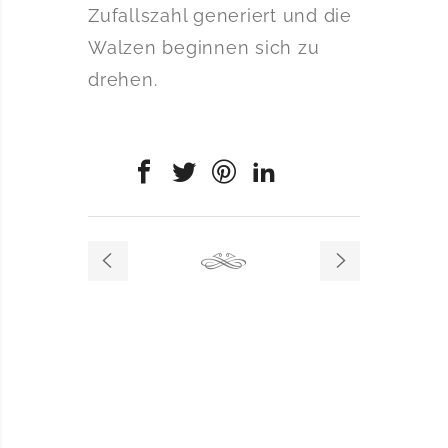
Zufallszahl generiert und die
Walzen beginnen sich zu
drehen.